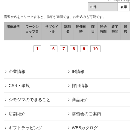
93
-
93
件 /
93
件
講習会名をクリックすると、詳細が確認でき、お申込みも可能です。
開催場所
ワークシ
サブタイ
講師
開催日
曜
開始
終了
残
ョップ名
トル
名
時
日
時間
時間
席
▲
1
...
6
7
8
9
10
企業情報
IR情報
CSR・環境
採用情報
シモジマのできること
商品紹介
店舗紹介
講習会のご案内
ギフトラッピング
WEBカタログ