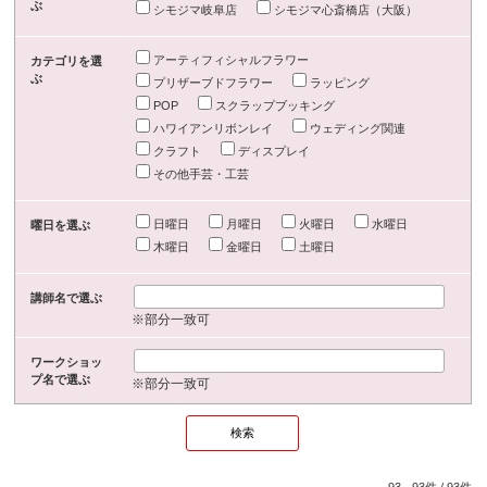
ぶ
シモジマ岐阜店
シモジマ心斎橋店（大阪）
アーティフィシャルフラワー
カテゴリを選
ぶ
プリザーブドフラワー
ラッピング
POP
スクラップブッキング
ハワイアンリボンレイ
ウェディング関連
クラフト
ディスプレイ
その他手芸・工芸
日曜日
月曜日
火曜日
水曜日
曜日を選ぶ
木曜日
金曜日
土曜日
講師名で選ぶ
※部分一致可
ワークショッ
プ名で選ぶ
※部分一致可