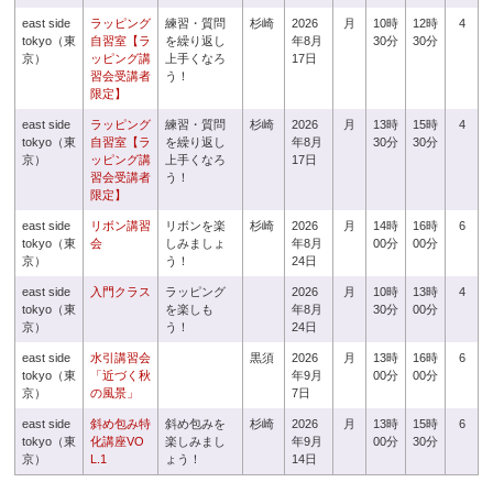
east side
ラッピング
練習・質問
杉崎
2026
月
10時
12時
4
tokyo（東
自習室【ラ
を繰り返し
年8月
30分
30分
京）
ッピング講
上手くなろ
17日
習会受講者
う！
限定】
east side
ラッピング
練習・質問
杉崎
2026
月
13時
15時
4
tokyo（東
自習室【ラ
を繰り返し
年8月
30分
30分
京）
ッピング講
上手くなろ
17日
習会受講者
う！
限定】
east side
リボン講習
リボンを楽
杉崎
2026
月
14時
16時
6
tokyo（東
会
しみましょ
年8月
00分
00分
京）
う！
24日
east side
入門クラス
ラッピング
2026
月
10時
13時
4
tokyo（東
を楽しも
年8月
30分
00分
京）
う！
24日
east side
水引講習会
黒須
2026
月
13時
16時
6
tokyo（東
「近づく秋
年9月
00分
00分
京）
の風景」
7日
east side
斜め包み特
斜め包みを
杉崎
2026
月
13時
15時
6
tokyo（東
化講座VO
楽しみまし
年9月
00分
30分
京）
L.1
ょう！
14日