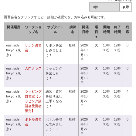
31
-
40
件 /
66
件
講習会名をクリックすると、詳細が確認でき、お申込みも可能です。
開催場所
ワークショ
サブタイト
講師
開催
曜
開始
終了
残
ップ名
ル
名
日時
日
時間
時間
席
▼
east side
リボン講習
リボンを楽
杉崎
2026
火
10時
12時
8
tokyo（東
会
しみましょ
年10
30分
30分
京）
う！
月13
日
east side
入門クラス
ラッピング
2026
火
13時
16時
8
tokyo（東
を楽しも
年10
30分
00分
京）
う！
月13
日
east side
ラッピング
練習・質問
杉崎
2026
火
13時
15時
4
tokyo（東
自習室【ラ
を繰り返し
年10
30分
30分
京）
ッピング講
上手くなろ
月27
習会受講者
う！
日
限定】
east side
ボトル講習
ボトルを包
杉崎
2026
火
10時
12時
6
tokyo（東
会
んでみまし
年10
30分
00分
京）
ょう！！
月27
日