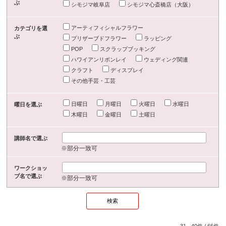
ぶ
シモジマ岐阜店
シモジマ心斎橋店（大阪）
アーティフィシャルフラワー
カテゴリを選
ぶ
プリザーブドフラワー
ラッピング
POP
スクラップブッキング
ハワイアンリボンレイ
ウェディング関連
クラフト
ディスプレイ
その他手芸・工芸
日曜日
月曜日
火曜日
水曜日
曜日を選ぶ
木曜日
金曜日
土曜日
講師名で選ぶ
※部分一致可
ワークショッ
プ名で選ぶ
※部分一致可