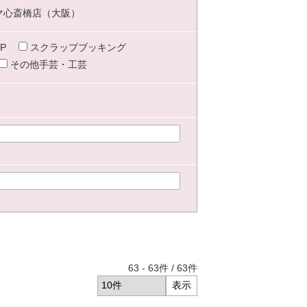
マ心斎橋店（大阪）
P
スクラップブッキング
その他手芸・工芸
63
-
63
件 /
63
件