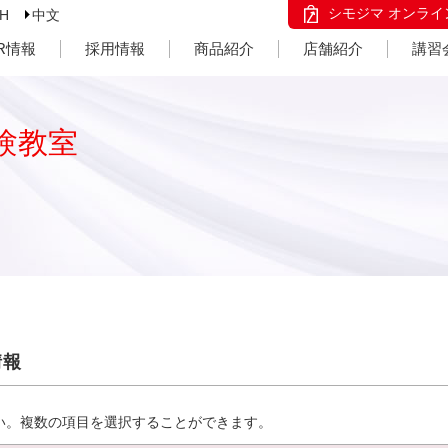
シモジマ オンライ
SH
中文
IR情報
採用情報
商品紹介
店舗紹介
講習
験教室
情報
い。複数の項目を選択することができます。