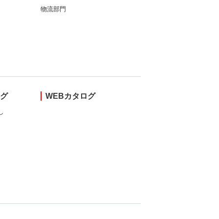
物流部門
ング
WEBカタログ
し