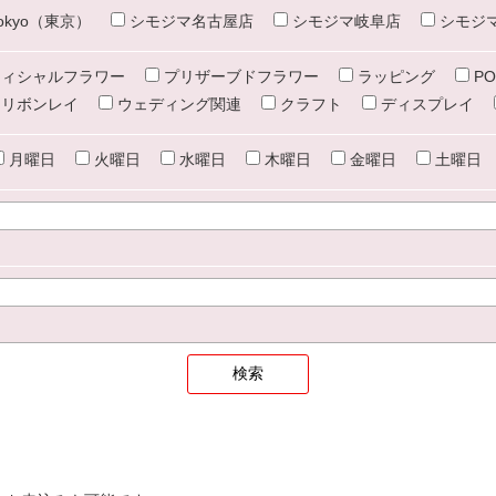
e tokyo（東京）
シモジマ名古屋店
シモジマ岐阜店
シモジ
ィシャルフラワー
プリザーブドフラワー
ラッピング
PO
リボンレイ
ウェディング関連
クラフト
ディスプレイ
月曜日
火曜日
水曜日
木曜日
金曜日
土曜日