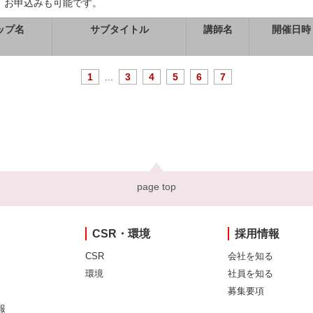
、お申込みも可能です。
ップ名
サブタイトル
講師名
開催日時
1
...
3
4
5
6
7
page top
CSR・環境
採用情報
CSR
会社を知る
環境
社員を知る
募集要項
報