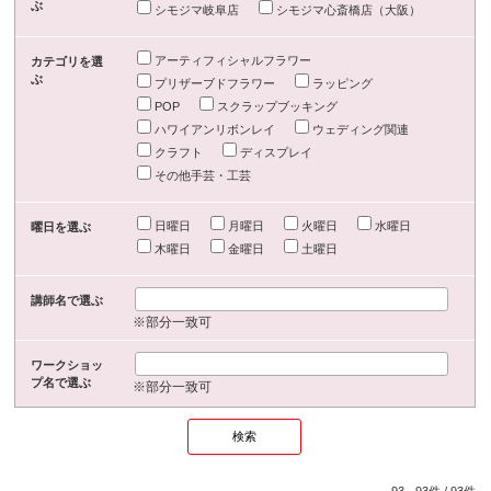
ぶ
シモジマ岐阜店
シモジマ心斎橋店（大阪）
アーティフィシャルフラワー
カテゴリを選
ぶ
プリザーブドフラワー
ラッピング
POP
スクラップブッキング
ハワイアンリボンレイ
ウェディング関連
クラフト
ディスプレイ
その他手芸・工芸
日曜日
月曜日
火曜日
水曜日
曜日を選ぶ
木曜日
金曜日
土曜日
講師名で選ぶ
※部分一致可
ワークショッ
プ名で選ぶ
※部分一致可