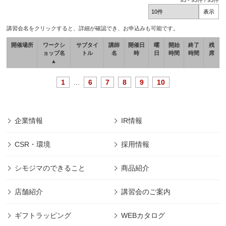
93
-
93
件 /
93
件
講習会名をクリックすると、詳細が確認でき、お申込みも可能です。
開催場所
ワークシ
サブタイ
講師
開催日
曜
開始
終了
残
ョップ名
トル
名
時
日
時間
時間
席
▲
1
...
6
7
8
9
10
企業情報
IR情報
CSR・環境
採用情報
シモジマのできること
商品紹介
店舗紹介
講習会のご案内
ギフトラッピング
WEBカタログ