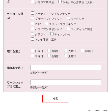
ぶ
シモジマ岐阜店
シモジマ心斎橋店（大阪）
アーティフィシャルフラワー
カテゴリを選
ぶ
プリザーブドフラワー
ラッピング
POP
スクラップブッキング
ハワイアンリボンレイ
ウェディング関連
クラフト
ディスプレイ
その他手芸・工芸
日曜日
月曜日
火曜日
水曜日
曜日を選ぶ
木曜日
金曜日
土曜日
講師名で選ぶ
※部分一致可
ワークショッ
プ名で選ぶ
※部分一致可