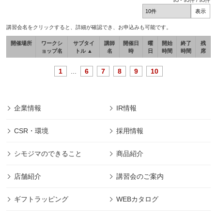
93
-
93
件 /
93
件
講習会名をクリックすると、詳細が確認でき、お申込みも可能です。
開催場所
ワークシ
サブタイ
講師
開催日
曜
開始
終了
残
ョップ名
トル ▲
名
時
日
時間
時間
席
1
...
6
7
8
9
10
企業情報
IR情報
CSR・環境
採用情報
シモジマのできること
商品紹介
店舗紹介
講習会のご案内
ギフトラッピング
WEBカタログ