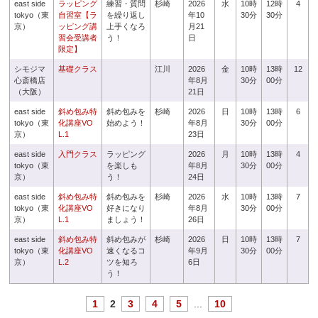
east side
ラッピング
練習・質問
杉崎
2026
水
10時
12時
4
tokyo（東
自習室【ラ
を繰り返し
年10
30分
30分
京）
ッピング講
上手くなろ
月21
習会受講者
う！
日
限定】
シモジマ
基礎クラス
江川
2026
金
10時
13時
12
心斎橋店
年8月
30分
00分
（大阪）
21日
east side
斜め包み特
斜め包みを
杉崎
2026
日
10時
13時
6
tokyo（東
化講座VO
始めよう！
年8月
30分
00分
京）
L.1
23日
east side
入門クラス
ラッピング
2026
月
10時
13時
4
tokyo（東
を楽しも
年8月
30分
00分
京）
う！
24日
east side
斜め包み特
斜め包みを
杉崎
2026
水
10時
13時
7
tokyo（東
化講座VO
好きになり
年8月
30分
00分
京）
L.1
ましょう！
26日
east side
斜め包み特
斜め包みが
杉崎
2026
日
10時
13時
7
tokyo（東
化講座VO
速くなるコ
年9月
30分
00分
京）
L.2
ツを知ろ
6日
う！
1
2
3
4
5
...
10