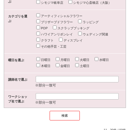
ぶ
シモジマ岐阜店
シモジマ心斎橋店（大阪）
アーティフィシャルフラワー
カテゴリを選
ぶ
プリザーブドフラワー
ラッピング
POP
スクラップブッキング
ハワイアンリボンレイ
ウェディング関連
クラフト
ディスプレイ
その他手芸・工芸
日曜日
月曜日
火曜日
水曜日
曜日を選ぶ
木曜日
金曜日
土曜日
講師名で選ぶ
※部分一致可
ワークショッ
プ名で選ぶ
※部分一致可