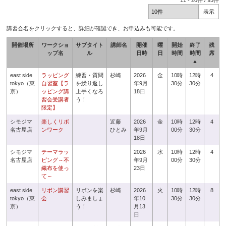
11
-
20
件 /
93
件
講習会名をクリックすると、詳細が確認でき、お申込みも可能です。
開催場所
ワークショ
サブタイト
講師名
開催
曜
開始
終了
残
ップ名
ル
日時
日
時間
時間
席
▲
east side
ラッピング
練習・質問
杉崎
2026
金
10時
12時
4
tokyo（東
自習室【ラ
を繰り返し
年9月
30分
30分
京）
ッピング講
上手くなろ
18日
習会受講者
う！
限定】
シモジマ
楽しくリボ
近藤
2026
金
10時
12時
4
名古屋店
ンワーク
ひとみ
年9月
00分
30分
18日
シモジマ
テーマラッ
2026
水
10時
12時
4
名古屋店
ピング～不
年9月
00分
30分
織布を使っ
23日
て～
east side
リボン講習
リボンを楽
杉崎
2026
火
10時
12時
8
tokyo（東
会
しみましょ
年10
30分
30分
京）
う！
月13
日