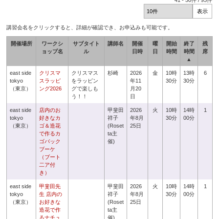
41
-
50
件 /
93
件
講習会名をクリックすると、詳細が確認でき、お申込みも可能です。
開催場所
ワークシ
サブタイト
講師名
開催
曜
開始
終了
残
ョップ名
ル
日時
日
時間
時間
席
▲
east side
クリスマ
クリスマス
杉崎
2026
金
10時
13時
6
tokyo
スラッピ
をラッピン
年11
30分
30分
（東京）
ング2026
グで楽しも
月20
う！！
日
east side
店内のお
甲斐田
2026
火
10時
14時
1
tokyo
好きなカ
祥子
年8月
30分
00分
（東京）
ゴ＆造花
(Roset
25日
で作るカ
ta主
ゴバック
催)
ブーケ
（ブート
二ア付
き）
east side
甲斐田先
甲斐田
2026
火
10時
14時
1
tokyo
生 店内の
祥子
年8月
30分
00分
（東京）
お好きな
(Roset
25日
造花で作
ta主
るナチュ
催)