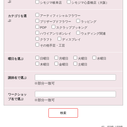
ぶ
シモジマ岐阜店
シモジマ心斎橋店（大阪）
アーティフィシャルフラワー
カテゴリを選
ぶ
プリザーブドフラワー
ラッピング
POP
スクラップブッキング
ハワイアンリボンレイ
ウェディング関連
クラフト
ディスプレイ
その他手芸・工芸
日曜日
月曜日
火曜日
水曜日
曜日を選ぶ
木曜日
金曜日
土曜日
講師名で選ぶ
※部分一致可
ワークショッ
プ名で選ぶ
※部分一致可