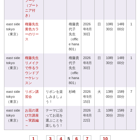
ブーケ
（ブート
ニア付
き）
east side
権藤先生
権藤貴
2026
日
10時
14時
1
tokyo
黄色カラ
代子
年8月
30分
00分
（東京）
ーのリー
先生
30日
ス
（offic
e hana
801）
east side
権藤先生
権藤貴
2026
日
10時
14時
1
tokyo
リメイク
代子
年8月
30分
00分
（東京）
で作るラ
先生
30日
ウンドブ
（offic
ーケレッ
e hana
スン
801）
east side
リボン講
リボンを楽
杉崎
2026
火
13時
15時
7
tokyo
習会
しみましょ
年9月
00分
00分
（東京）
う！
15日
east side
お花の選
テーマに沿
2026
土
10時
15時
2
tokyo
び方講座
ってお花を
年8月
30分
20分
（東京）
～実践編
選ぶことを
22日
～
楽しもう！
1
...
3
4
5
6
7
...
10