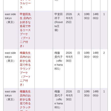
ラルリー
ス
east side
甲斐田先
甲斐田
2026
火
10時
14時
1
tokyo
生 店内の
祥子
年8月
30分
00分
（東京）
お好きな
(Roset
25日
造花で作
ta主
るリース
催)
ブーケ
（ブート
二ア付
き）
east side
権藤先生
権藤
2026
日
10時
14時
2
tokyo
店内のお
貴代子
年8月
30分
00分
（東京）
好きな造
（offic
30日
花で作る
e hana
ラウンド
801）
ブーケ
（ブート
ニア付
き）
east side
権藤先生
権藤
2026
日
10時
14時
1
tokyo
店内のお
貴代子
年8月
30分
00分
（東京）
好きな造
（offic
30日
花で作る
e hana
クラッチ
801）