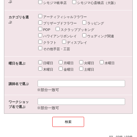
ぶ
シモジマ岐阜店
シモジマ心斎橋店（大阪）
アーティフィシャルフラワー
カテゴリを選
ぶ
プリザーブドフラワー
ラッピング
POP
スクラップブッキング
ハワイアンリボンレイ
ウェディング関連
クラフト
ディスプレイ
その他手芸・工芸
日曜日
月曜日
火曜日
水曜日
曜日を選ぶ
木曜日
金曜日
土曜日
講師名で選ぶ
※部分一致可
ワークショッ
プ名で選ぶ
※部分一致可