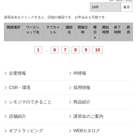
93
-
93
件 /
93
件
講習会名をクリックすると、詳細が確認でき、お申込みも可能です。
開催場所
ワークシ
サブタイ
講師
開催日
曜
開始
終了
残
ョップ名
トル
名
時
日
時間
時間
席
▲
1
...
6
7
8
9
10
企業情報
IR情報
CSR・環境
採用情報
シモジマのできること
商品紹介
店舗紹介
講習会のご案内
ギフトラッピング
WEBカタログ