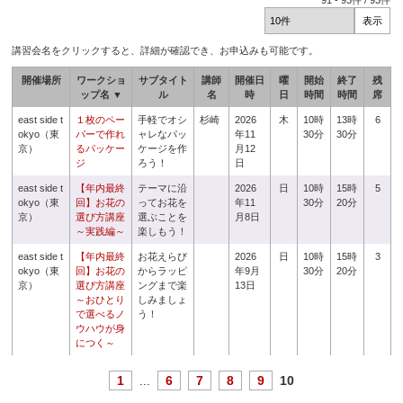
91
-
93
件 /
93
件
講習会名をクリックすると、詳細が確認でき、お申込みも可能です。
開催場所
ワークショ
サブタイト
講師
開催日
曜
開始
終了
残
ップ名 ▼
ル
名
時
日
時間
時間
席
east side t
１枚のペー
手軽でオシ
杉崎
2026
木
10時
13時
6
okyo（東
パーで作れ
ャレなパッ
年11
30分
30分
京）
るパッケー
ケージを作
月12
ジ
ろう！
日
east side t
【年内最終
テーマに沿
2026
日
10時
15時
5
okyo（東
回】お花の
ってお花を
年11
30分
20分
京）
選び方講座
選ぶことを
月8日
～実践編～
楽しもう！
east side t
【年内最終
お花えらび
2026
日
10時
15時
3
okyo（東
回】お花の
からラッピ
年9月
30分
20分
京）
選び方講座
ングまで楽
13日
～おひとり
しみましょ
で選べるノ
う！
ウハウが身
につく～
1
...
6
7
8
9
10