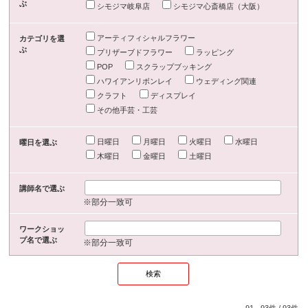
ぶ
シモジマ岐阜店
シモジマ心斎橋店（大阪）
アーティフィシャルフラワー
カテゴリを選
ぶ
プリザーブドフラワー
ラッピング
POP
スクラップブッキング
ハワイアンリボンレイ
ウェディング関連
クラフト
ディスプレイ
その他手芸・工芸
日曜日
月曜日
火曜日
水曜日
曜日を選ぶ
木曜日
金曜日
土曜日
講師名で選ぶ
※部分一致可
ワークショッ
プ名で選ぶ
※部分一致可