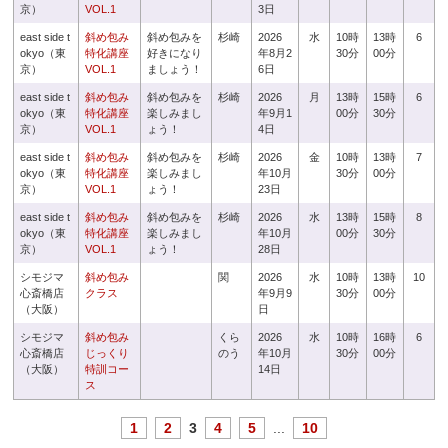
京）
VOL.1
3日
east side t
斜め包み
斜め包みを
杉崎
2026
水
10時
13時
6
okyo（東
特化講座
好きになり
年8月2
30分
00分
京）
VOL.1
ましょう！
6日
east side t
斜め包み
斜め包みを
杉崎
2026
月
13時
15時
6
okyo（東
特化講座
楽しみまし
年9月1
00分
30分
京）
VOL.1
ょう！
4日
east side t
斜め包み
斜め包みを
杉崎
2026
金
10時
13時
7
okyo（東
特化講座
楽しみまし
年10月
30分
00分
京）
VOL.1
ょう！
23日
east side t
斜め包み
斜め包みを
杉崎
2026
水
13時
15時
8
okyo（東
特化講座
楽しみまし
年10月
00分
30分
京）
VOL.1
ょう！
28日
シモジマ
斜め包み
関
2026
水
10時
13時
10
心斎橋店
クラス
年9月9
30分
00分
（大阪）
日
シモジマ
斜め包み
くら
2026
水
10時
16時
6
心斎橋店
じっくり
のう
年10月
30分
00分
（大阪）
特訓コー
14日
ス
1
2
3
4
5
...
10