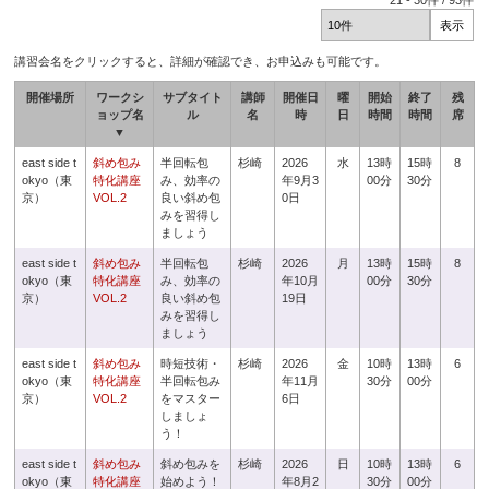
21
-
30
件 /
93
件
講習会名をクリックすると、詳細が確認でき、お申込みも可能です。
開催場所
ワークシ
サブタイト
講師
開催日
曜
開始
終了
残
ョップ名
ル
名
時
日
時間
時間
席
▼
east side t
斜め包み
半回転包
杉崎
2026
水
13時
15時
8
okyo（東
特化講座
み、効率の
年9月3
00分
30分
京）
VOL.2
良い斜め包
0日
みを習得し
ましょう
east side t
斜め包み
半回転包
杉崎
2026
月
13時
15時
8
okyo（東
特化講座
み、効率の
年10月
00分
30分
京）
VOL.2
良い斜め包
19日
みを習得し
ましょう
east side t
斜め包み
時短技術・
杉崎
2026
金
10時
13時
6
okyo（東
特化講座
半回転包み
年11月
30分
00分
京）
VOL.2
をマスター
6日
しましょ
う！
east side t
斜め包み
斜め包みを
杉崎
2026
日
10時
13時
6
okyo（東
特化講座
始めよう！
年8月2
30分
00分