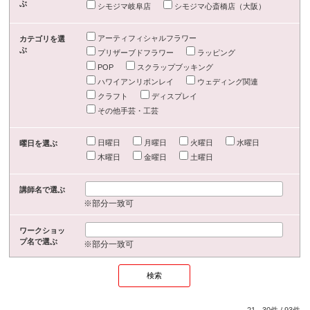
ぶ
シモジマ岐阜店
シモジマ心斎橋店（大阪）
アーティフィシャルフラワー
カテゴリを選
ぶ
プリザーブドフラワー
ラッピング
POP
スクラップブッキング
ハワイアンリボンレイ
ウェディング関連
クラフト
ディスプレイ
その他手芸・工芸
日曜日
月曜日
火曜日
水曜日
曜日を選ぶ
木曜日
金曜日
土曜日
講師名で選ぶ
※部分一致可
ワークショッ
プ名で選ぶ
※部分一致可