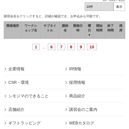
93
-
93
件 /
93
件
講習会名をクリックすると、詳細が確認でき、お申込みも可能です。
開催場所
ワークシ
サブタイ
講師
開催日
曜
開始
終了
残
ョップ名
トル
名
時
日
時間
時間
席
▼
1
...
6
7
8
9
10
企業情報
IR情報
CSR・環境
採用情報
シモジマのできること
商品紹介
店舗紹介
講習会のご案内
ギフトラッピング
WEBカタログ