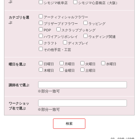
ぶ
シモジマ岐阜店
シモジマ心斎橋店（大阪）
アーティフィシャルフラワー
カテゴリを選
ぶ
プリザーブドフラワー
ラッピング
POP
スクラップブッキング
ハワイアンリボンレイ
ウェディング関連
クラフト
ディスプレイ
その他手芸・工芸
日曜日
月曜日
火曜日
水曜日
曜日を選ぶ
木曜日
金曜日
土曜日
講師名で選ぶ
※部分一致可
ワークショッ
プ名で選ぶ
※部分一致可