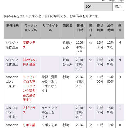
41
-
50
件 /
93
件
講習会名をクリックすると、詳細が確認でき、お申込みも可能です。
開催場所
ワークシ
サブタイト
講師名
開催
曜
開始
終了
残
ョップ名
ル
日時
日
時間
時間
席
▲
シモジマ
基礎クラ
近藤ひ
2026
火
10時
12時
4
名古屋店
ス
とみ
年9月
00分
30分
15日
シモジマ
斜め包み
近藤
2026
火
14時
17時
4
名古屋店
特訓講座
ひとみ
年9月
30分
00分
15日
east side
ラッピン
練習・質問
杉崎
2026
火
14時
16時
4
tokyo
グ自習室
を繰り返し
年9月
00分
00分
（東京）
【ラッピ
上手くなろ
29日
ング講習
う！
会受講者
限定】
east side
入門クラ
ラッピング
2026
火
10時
13時
7
tokyo
ス
を楽しも
年9月
30分
00分
（東京）
う！
29日
east side
リボン講
リボンを楽
杉崎
2026
火
10時
12時
8