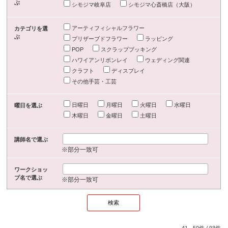
ぶ
シモジマ岐阜店
シモジマ心斎橋店（大阪）
アーティフィシャルフラワー
カテゴリを選
ぶ
プリザーブドフラワー
ラッピング
POP
スクラップブッキング
ハワイアンリボンレイ
ウェディング関連
クラフト
ディスプレイ
その他手芸・工芸
日曜日
月曜日
火曜日
水曜日
曜日を選ぶ
木曜日
金曜日
土曜日
講師名で選ぶ
※部分一致可
ワークショッ
プ名で選ぶ
※部分一致可