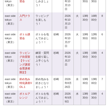
tokyo
習会
しみましょ
年10
30分
30分
（東京）
う！
月13
日
east side
入門クラ
ラッピング
2026
火
13時
16時
8
tokyo
ス
を楽しも
年10
30分
00分
（東京）
う！
月13
日
east side
ボトル講
ボトルを包
杉崎
2026
火
10時
12時
6
tokyo
習会
んでみまし
年10
30分
00分
（東京）
ょう！！
月27
日
east side
ラッピン
練習・質問
杉崎
2026
火
13時
15時
4
tokyo
グ自習室
を繰り返し
年10
30分
30分
（東京）
【ラッピ
上手くなろ
月27
ング講習
う！
日
会受講者
限定】
east side
斜め包み
斜め包みを
杉崎
2026
水
10時
13時
7
tokyo
特化講座V
好きになり
年8月
30分
00分
（東京）
OL.1
ましょう！
26日
east side
ボトルア
ボトルを包
杉崎
2026
水
13時
15時
4
tokyo
レンジ
んでみまし
年9月
30分
30分
（東京）
ょう！！
9日