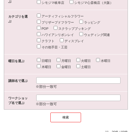
ぶ
シモジマ岐阜店
シモジマ心斎橋店（大阪）
アーティフィシャルフラワー
カテゴリを選
ぶ
プリザーブドフラワー
ラッピング
POP
スクラップブッキング
ハワイアンリボンレイ
ウェディング関連
クラフト
ディスプレイ
その他手芸・工芸
日曜日
月曜日
火曜日
水曜日
曜日を選ぶ
木曜日
金曜日
土曜日
講師名で選ぶ
※部分一致可
ワークショッ
プ名で選ぶ
※部分一致可