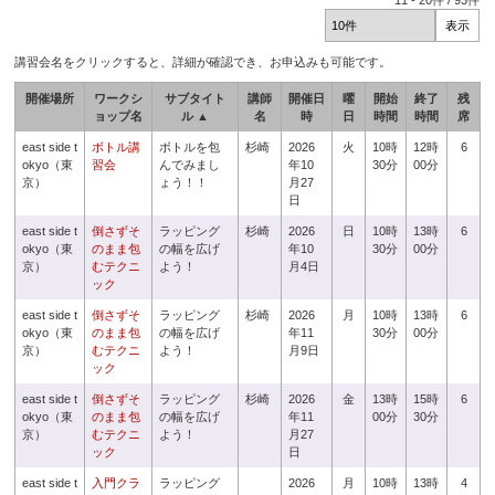
11
-
20
件 /
93
件
講習会名をクリックすると、詳細が確認でき、お申込みも可能です。
開催場所
ワークシ
サブタイト
講師
開催日
曜
開始
終了
残
ョップ名
ル ▲
名
時
日
時間
時間
席
east side t
ボトル講
ボトルを包
杉崎
2026
火
10時
12時
6
okyo（東
習会
んでみまし
年10
30分
00分
京）
ょう！！
月27
日
east side t
倒さずそ
ラッピング
杉崎
2026
日
10時
13時
6
okyo（東
のまま包
の幅を広げ
年10
30分
00分
京）
むテクニ
よう！
月4日
ック
east side t
倒さずそ
ラッピング
杉崎
2026
月
10時
13時
6
okyo（東
のまま包
の幅を広げ
年11
30分
00分
京）
むテクニ
よう！
月9日
ック
east side t
倒さずそ
ラッピング
杉崎
2026
金
13時
15時
6
okyo（東
のまま包
の幅を広げ
年11
00分
30分
京）
むテクニ
よう！
月27
ック
日
east side t
入門クラ
ラッピング
2026
月
10時
13時
4