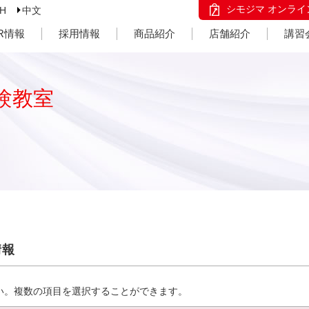
シモジマ オンライ
SH
中文
IR情報
採用情報
商品紹介
店舗紹介
講習
験教室
情報
い。複数の項目を選択することができます。