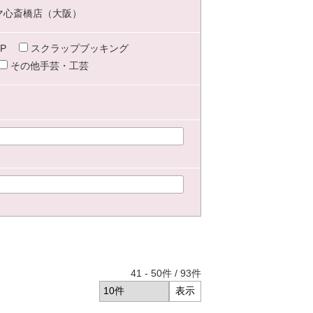
マ心斎橋店（大阪）
P
スクラップブッキング
その他手芸・工芸
41
-
50
件 /
93
件