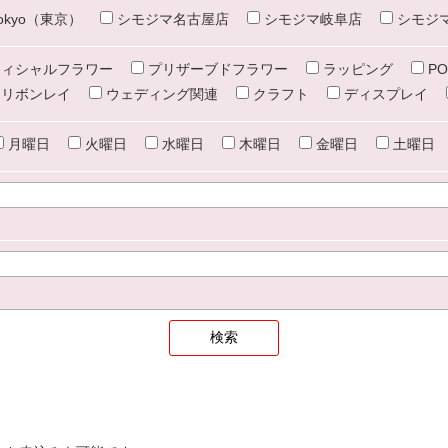
e tokyo（東京）
シモジマ名古屋店
シモジマ岐阜店
シモジ
ィシャルフラワー
プリザーブドフラワー
ラッピング
PO
リボンレイ
ウェディング関連
クラフト
ディスプレイ
月曜日
火曜日
水曜日
木曜日
金曜日
土曜日