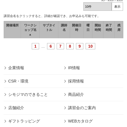
93
-
93
件 /
93
件
講習会名をクリックすると、詳細が確認でき、お申込みも可能です。
開催場所
ワークシ
サブタイ
講師
開催日
曜
開始
終了
残
ョップ名
トル
名
時
日
時間
時間
席
▲
1
...
6
7
8
9
10
企業情報
IR情報
CSR・環境
採用情報
シモジマのできること
商品紹介
店舗紹介
講習会のご案内
ギフトラッピング
WEBカタログ