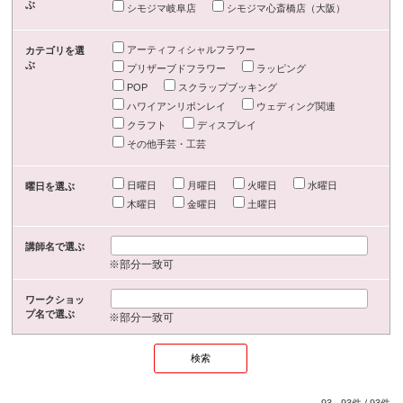
ぶ
シモジマ岐阜店
シモジマ心斎橋店（大阪）
アーティフィシャルフラワー
カテゴリを選
ぶ
プリザーブドフラワー
ラッピング
POP
スクラップブッキング
ハワイアンリボンレイ
ウェディング関連
クラフト
ディスプレイ
その他手芸・工芸
日曜日
月曜日
火曜日
水曜日
曜日を選ぶ
木曜日
金曜日
土曜日
講師名で選ぶ
※部分一致可
ワークショッ
プ名で選ぶ
※部分一致可