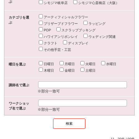
ぶ
シモジマ岐阜店
シモジマ心斎橋店（大阪）
アーティフィシャルフラワー
カテゴリを選
ぶ
プリザーブドフラワー
ラッピング
POP
スクラップブッキング
ハワイアンリボンレイ
ウェディング関連
クラフト
ディスプレイ
その他手芸・工芸
日曜日
月曜日
火曜日
水曜日
曜日を選ぶ
木曜日
金曜日
土曜日
講師名で選ぶ
※部分一致可
ワークショッ
プ名で選ぶ
※部分一致可