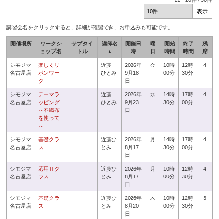
11
-
20
件 /
90
件
講習会名をクリックすると、詳細が確認でき、お申込みも可能です。
開催場所
ワークシ
サブタイ
講師名
開催日
曜
開始
終了
残
ョップ名
トル
▲
時
日
時間
時間
席
シモジマ
楽しくリ
近藤
2026年
金
10時
12時
4
名古屋店
ボンワー
ひとみ
9月18
00分
30分
ク
日
シモジマ
テーマラ
近藤
2026年
水
14時
17時
4
名古屋店
ッピング
ひとみ
9月23
30分
00分
～不織布
日
を使って
～
シモジマ
基礎クラ
近藤ひ
2026年
月
14時
17時
4
名古屋店
ス
とみ
8月17
30分
00分
日
シモジマ
応用Ⅱク
近藤ひ
2026年
月
10時
12時
4
名古屋店
ラス
とみ
8月17
00分
30分
日
シモジマ
基礎クラ
近藤ひ
2026年
木
10時
12時
3
名古屋店
ス
とみ
8月20
00分
30分
日