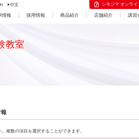
シモジマ オンライ
SH
中文
IR情報
採用情報
商品紹介
店舗紹介
講習
験教室
情報
い。複数の項目を選択することができます。