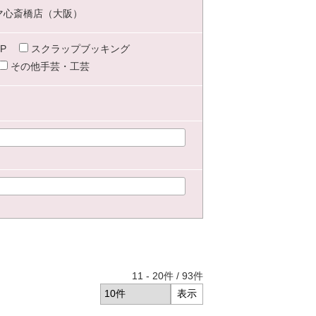
マ心斎橋店（大阪）
P
スクラップブッキング
その他手芸・工芸
11
-
20
件 /
93
件