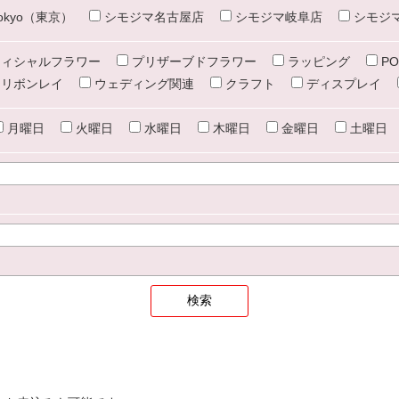
e tokyo（東京）
シモジマ名古屋店
シモジマ岐阜店
シモジ
ィシャルフラワー
プリザーブドフラワー
ラッピング
PO
リボンレイ
ウェディング関連
クラフト
ディスプレイ
月曜日
火曜日
水曜日
木曜日
金曜日
土曜日