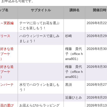
、お申込みも可能です。
ップ名
サブタイトル
講師名
開催日時
座～実践編
テーマに沿ってお花を選ぶ
2026年8月2
ことを楽しもう！
ンリース
ハロウィンリースで楽しみ
杉崎
2026年8月2
ましょう！
お好きな造
権藤 貴代
2026年8月3
ドブーケ
子（office h
き）
ana801）
お好きな造
権藤 貴代
2026年8月3
ドブーケ
子（office h
き）
ana801）
ィンパーテ
水引でハロウィンを楽しも
黒須
2026年9月2
う！
近藤ひとみ
2026年8月2
お花の選び
お花えらびからラッピング
2026年9月1