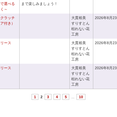
りで選べる
まで楽しみましょう！
つく～
るクラッチ
大貫裕美
2026年8月2
ニア付き）
すりすとん
枯れない花
工房
るリース
大貫裕美
2026年8月2
すりすとん
枯れない花
工房
るリース
大貫裕美
2026年8月2
すりすとん
枯れない花
工房
1
2
3
4
5
...
10