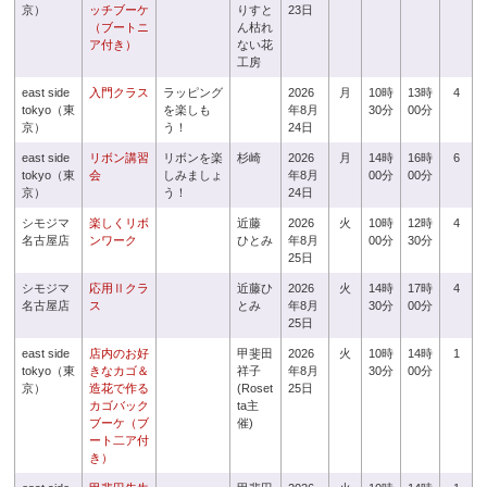
京）
ッチブーケ
りすと
23日
（ブートニ
ん枯れ
ア付き）
ない花
工房
east side
入門クラス
ラッピング
2026
月
10時
13時
4
tokyo（東
を楽しも
年8月
30分
00分
京）
う！
24日
east side
リボン講習
リボンを楽
杉崎
2026
月
14時
16時
6
tokyo（東
会
しみましょ
年8月
00分
00分
京）
う！
24日
シモジマ
楽しくリボ
近藤
2026
火
10時
12時
4
名古屋店
ンワーク
ひとみ
年8月
00分
30分
25日
シモジマ
応用Ⅱクラ
近藤ひ
2026
火
14時
17時
4
名古屋店
ス
とみ
年8月
30分
00分
25日
east side
店内のお好
甲斐田
2026
火
10時
14時
1
tokyo（東
きなカゴ＆
祥子
年8月
30分
00分
京）
造花で作る
(Roset
25日
カゴバック
ta主
ブーケ（ブ
催)
ート二ア付
き）