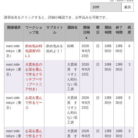
11
-
20
件 /
93
件
講習会名をクリックすると、詳細が確認でき、お申込みも可能です。
開催場所
ワークショ
サブタイト
講師名
開催
曜
開始
終了
残
ップ名
ル
日時
日
時間
時間
席
▲
east side
斜め包み特
斜め包みを
杉崎
2026
日
10時
13時
6
tokyo（東
化講座VO
始めよう！
年8月
30分
00分
京）
L.1
23日
east side
大貫先生の
大貫裕
2026
日
10時
13時
3
tokyo（東
お花を選ん
美 す
年8月
30分
30分
京）
で作るクラ
りすと
23日
ッチブーケ
ん枯れ
（ブートニ
ない花
ア付き）
工房
east side
お花を選ん
大貫裕
2026
日
13時
16時
3
tokyo（東
で作るリー
美 す
年8月
30分
30分
京）
ス
りすと
23日
ん枯れ
ない花
工房
east side
お花を選ん
大貫裕
2026
日
13時
16時
3
tokyo（東
で作るクラ
美 す
年8月
30分
30分