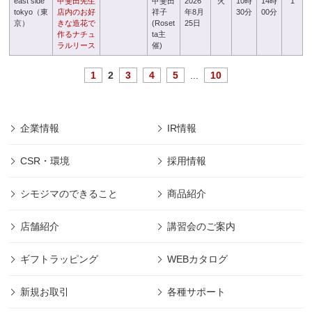
east side
甲斐田先生
甲斐田
2026
火
10時
14時
1
tokyo（東
店内のお好
祥子
年8月
30分
00分
京）
きな造花で
(Roset
25日
作るナチュ
ta主
ラルリース
催)
1
2
3
4
5
...
10
企業情報
IR情報
CSR・環境
採用情報
シモジマのできること
商品紹介
店舗紹介
講習会のご案内
ギフトラッピング
WEBカタログ
新規お取引
各種サポート