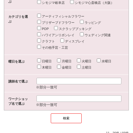
ぶ
シモジマ岐阜店
シモジマ心斎橋店（大阪）
アーティフィシャルフラワー
カテゴリを選
ぶ
プリザーブドフラワー
ラッピング
POP
スクラップブッキング
ハワイアンリボンレイ
ウェディング関連
クラフト
ディスプレイ
その他手芸・工芸
日曜日
月曜日
火曜日
水曜日
曜日を選ぶ
木曜日
金曜日
土曜日
講師名で選ぶ
※部分一致可
ワークショッ
プ名で選ぶ
※部分一致可