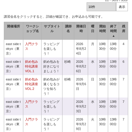
21
-
30
件 /
93
件
講習会名をクリックすると、詳細が確認でき、お申込みも可能です。
開催場所
ワークシ
サブタイト
講師
開催日
曜
開始
終了
残
ョップ名
ル
名
時
日
時間
時間
席
▲
east side t
入門クラ
ラッピング
2026
月
10時
13時
4
okyo（東
ス
を楽しも
年8月2
30分
00分
京）
う！
4日
east side t
斜め包み
斜め包みを
杉崎
2026
水
10時
13時
6
okyo（東
特化講座
好きになり
年8月2
30分
00分
京）
VOL.1
ましょう！
6日
east side t
斜め包み
斜め包みが
杉崎
2026
日
10時
13時
7
okyo（東
特化講座
速くなるコ
年9月6
30分
00分
京）
VOL.2
ツを知ろ
日
う！
east side t
入門クラ
ラッピング
2026
水
10時
13時
7
okyo（東
ス
を楽しも
年9月2
30分
00分
京）
う！
3日
east side t
入門クラ
ラッピング
2026
火
10時
13時
7
okyo（東
ス
を楽しも
年9月2
30分
00分
京）
う！
9日