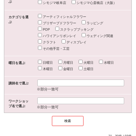
ぶ
シモジマ岐阜店
シモジマ心斎橋店（大阪）
アーティフィシャルフラワー
カテゴリを選
ぶ
プリザーブドフラワー
ラッピング
POP
スクラップブッキング
ハワイアンリボンレイ
ウェディング関連
クラフト
ディスプレイ
その他手芸・工芸
日曜日
月曜日
火曜日
水曜日
曜日を選ぶ
木曜日
金曜日
土曜日
講師名で選ぶ
※部分一致可
ワークショッ
プ名で選ぶ
※部分一致可