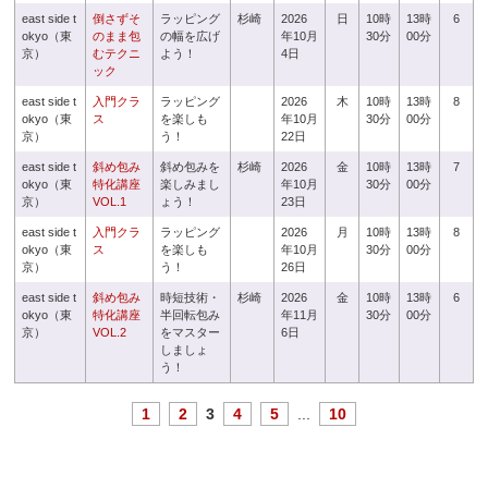
east side t
倒さずそ
ラッピング
杉崎
2026
日
10時
13時
6
okyo（東
のまま包
の幅を広げ
年10月
30分
00分
京）
むテクニ
よう！
4日
ック
east side t
入門クラ
ラッピング
2026
木
10時
13時
8
okyo（東
ス
を楽しも
年10月
30分
00分
京）
う！
22日
east side t
斜め包み
斜め包みを
杉崎
2026
金
10時
13時
7
okyo（東
特化講座
楽しみまし
年10月
30分
00分
京）
VOL.1
ょう！
23日
east side t
入門クラ
ラッピング
2026
月
10時
13時
8
okyo（東
ス
を楽しも
年10月
30分
00分
京）
う！
26日
east side t
斜め包み
時短技術・
杉崎
2026
金
10時
13時
6
okyo（東
特化講座
半回転包み
年11月
30分
00分
京）
VOL.2
をマスター
6日
しましょ
う！
1
2
3
4
5
...
10