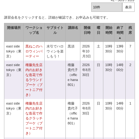
41
-
50
件 /
93
件
講習会名をクリックすると、詳細が確認でき、お申込みも可能です。
開催場所
ワークショ
サブタイト
講師名
開催
曜
開始
終了
残
ップ名
ル
日時
日
時間
時間
席
▲
east side
黒ねこのハ
水引でハロ
黒須
2026
土
10時
13時
7
tokyo（東
ロウィンパ
ウィンを楽
年10
30分
30分
京）
ーティー
しもう！
月3日
east side
権藤先生店
権藤
2026
日
10時
14時
2
tokyo（東
内のお好き
貴代子
年8月
30分
00分
京）
な造花で作
（offic
30日
るラウンド
e hana
ブーケ（ブ
801）
ートニア付
き）
east side
権藤先生店
権藤
2026
日
10時
14時
1
tokyo（東
内のお好き
貴代子
年8月
30分
00分
京）
な造花で作
（offic
30日
るクラッチ
e hana
ブーケ（ブ
801）
ートニア付
き）