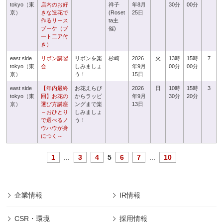
tokyo（東
店内のお好
祥子
年8月
30分
00分
京）
きな造花で
(Roset
25日
作るリース
ta主
ブーケ（ブ
催)
ート二ア付
き）
east side
リボン講習
リボンを楽
杉崎
2026
火
13時
15時
7
tokyo（東
会
しみましょ
年9月
00分
00分
京）
う！
15日
east side
【年内最終
お花えらび
2026
日
10時
15時
3
tokyo（東
回】お花の
からラッピ
年9月
30分
20分
京）
選び方講座
ングまで楽
13日
～おひとり
しみましょ
で選べるノ
う！
ウハウが身
につく～
1
...
3
4
5
6
7
...
10
企業情報
IR情報
CSR・環境
採用情報