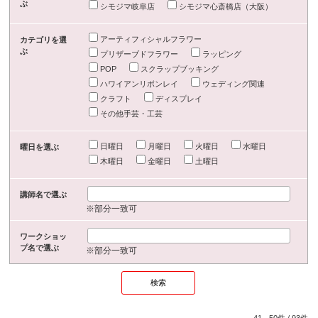
ぶ
シモジマ岐阜店
シモジマ心斎橋店（大阪）
アーティフィシャルフラワー
カテゴリを選
ぶ
プリザーブドフラワー
ラッピング
POP
スクラップブッキング
ハワイアンリボンレイ
ウェディング関連
クラフト
ディスプレイ
その他手芸・工芸
日曜日
月曜日
火曜日
水曜日
曜日を選ぶ
木曜日
金曜日
土曜日
講師名で選ぶ
※部分一致可
ワークショッ
プ名で選ぶ
※部分一致可