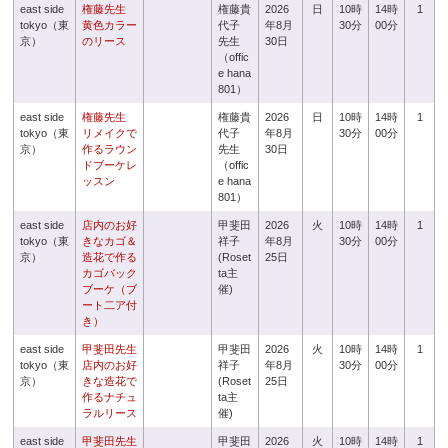
east side
権藤先生
権藤貴
2026
日
10時
14時
1
tokyo（東
黄色カラー
代子
年8月
30分
00分
京）
のリース
先生
30日
（offic
e hana
801）
east side
権藤先生
権藤貴
2026
日
10時
14時
1
tokyo（東
リメイクで
代子
年8月
30分
00分
京）
作るラウン
先生
30日
ドブーケレ
（offic
ッスン
e hana
801）
east side
店内のお好
甲斐田
2026
火
10時
14時
1
tokyo（東
きなカゴ＆
祥子
年8月
30分
00分
京）
造花で作る
(Roset
25日
カゴバック
ta主
ブーケ（ブ
催)
ート二ア付
き）
east side
甲斐田先生
甲斐田
2026
火
10時
14時
1
tokyo（東
店内のお好
祥子
年8月
30分
00分
京）
きな造花で
(Roset
25日
作るナチュ
ta主
ラルリース
催)
east side
甲斐田先生
甲斐田
2026
火
10時
14時
1