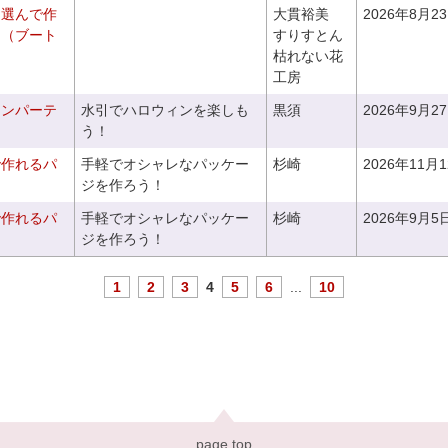
を選んで作
大貫裕美
2026年8月2
ケ（ブート
すりすとん
枯れない花
工房
ィンパーテ
水引でハロウィンを楽しも
黒須
2026年9月2
う！
で作れるパ
手軽でオシャレなパッケー
杉崎
2026年11月
ジを作ろう！
で作れるパ
手軽でオシャレなパッケー
杉崎
2026年9月5
ジを作ろう！
1
2
3
4
5
6
...
10
page top