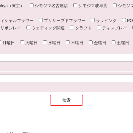
e tokyo（東京）
シモジマ名古屋店
シモジマ岐阜店
シモジ
ィシャルフラワー
プリザーブドフラワー
ラッピング
PO
リボンレイ
ウェディング関連
クラフト
ディスプレイ
月曜日
火曜日
水曜日
木曜日
金曜日
土曜日