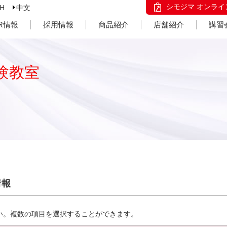
シモジマ オンライ
SH
中文
IR情報
採用情報
商品紹介
店舗紹介
講習
験教室
情報
い。複数の項目を選択することができます。