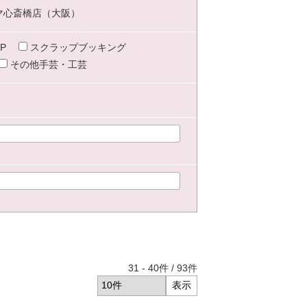
マ心斎橋店（大阪）
P
スクラップブッキング
その他手芸・工芸
31
-
40
件 /
93
件