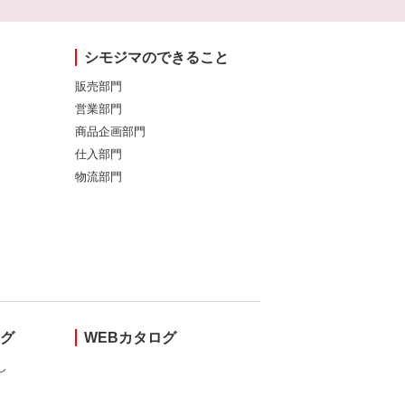
シモジマのできること
販売部門
営業部門
商品企画部門
仕入部門
物流部門
ング
WEBカタログ
し