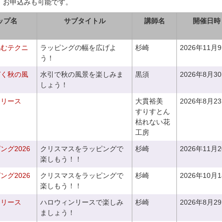
、お申込みも可能です。
ップ名
サブタイトル
講師名
開催日時
包むテクニ
ラッピングの幅を広げよ
杉崎
2026年11月
う！
づく秋の風
水引で秋の風景を楽しみま
黒須
2026年8月3
しょう！
るリース
大貫裕美
2026年8月2
すりすとん
枯れない花
工房
グ2026
クリスマスをラッピングで
杉崎
2026年11月
楽しもう！！
グ2026
クリスマスをラッピングで
杉崎
2026年10月
楽しもう！！
ンリース
ハロウィンリースで楽しみ
杉崎
2026年8月2
ましょう！