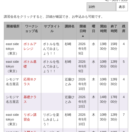
41
-
50
件 /
93
件
講習会名をクリックすると、詳細が確認でき、お申込みも可能です。
開催場所
ワークシ
サブタイト
講師名
開催
曜
開始
終了
残
ョップ名
ル
日時
日
時間
時間
席
▲
east side
ボトルア
ボトルを包
杉崎
2026
水
13時
15時
4
tokyo
レンジ
んでみまし
年9月
30分
30分
（東京）
ょう！！
9日
east side
ボトル基
ボトルを包
杉崎
2026
水
10時
12時
5
tokyo
礎
んでみまし
年9月
30分
00分
（東京）
ょう！！
9日
シモジマ
応用Ⅲク
近藤ひ
2026
木
10時
12時
4
名古屋店
ラス
とみ
年9月
00分
30分
10日
シモジマ
基礎クラ
近藤ひ
2026
木
14時
17時
4
名古屋店
ス
とみ
年9月
30分
00分
10日
east side
リボン講
リボンを楽
杉崎
2026
木
10時
12時
7
tokyo
習会
しみましょ
年9月
30分
30分
（東京）
う！
10日