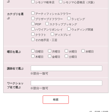
ぶ
シモジマ岐阜店
シモジマ心斎橋店（大阪）
アーティフィシャルフラワー
カテゴリを選
ぶ
プリザーブドフラワー
ラッピング
POP
スクラップブッキング
ハワイアンリボンレイ
ウェディング関連
クラフト
ディスプレイ
その他手芸・工芸
日曜日
月曜日
火曜日
水曜日
曜日を選ぶ
木曜日
金曜日
土曜日
講師名で選ぶ
※部分一致可
ワークショッ
プ名で選ぶ
※部分一致可