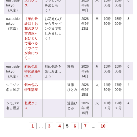
east side
入門クラ
ラッピング
2026
木
13時
16時
8
tokyo
ス
を楽しも
年9月
30分
00分
（東京）
う！
10日
east side
【年内最
お花えらび
2026
日
10時
15時
3
tokyo
終回】お
からラッピ
年9月
30分
20分
（東京）
花の選び
ングまで楽
13日
方講座～
しみましょ
おひとり
う！
で選べる
ノウハウ
が身につ
く～
east side
斜め包み
斜め包みを
杉崎
2026
月
13時
15時
6
tokyo
特化講座V
楽しみまし
年9月
00分
30分
（東京）
OL.1
ょう！
14日
シモジマ
斜め包み
近藤
2026
火
14時
17時
4
名古屋店
特訓講座
ひとみ
年9月
30分
00分
15日
シモジマ
基礎クラ
近藤ひ
2026
火
10時
12時
4
名古屋店
ス
とみ
年9月
00分
30分
15日
1
...
3
4
5
6
7
...
10