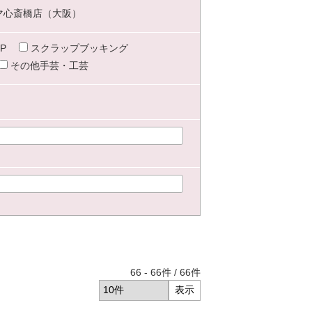
マ心斎橋店（大阪）
P
スクラップブッキング
その他手芸・工芸
66
-
66
件 /
66
件