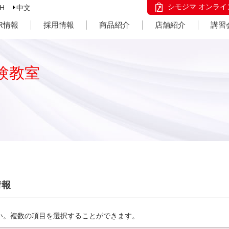
シモジマ オンライ
SH
中文
IR情報
採用情報
商品紹介
店舗紹介
講習
験教室
情報
い。複数の項目を選択することができます。