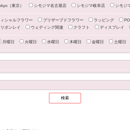
e tokyo（東京）
シモジマ名古屋店
シモジマ岐阜店
シモジ
ィシャルフラワー
プリザーブドフラワー
ラッピング
PO
リボンレイ
ウェディング関連
クラフト
ディスプレイ
月曜日
火曜日
水曜日
木曜日
金曜日
土曜日