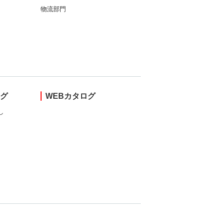
物流部門
ング
WEBカタログ
し