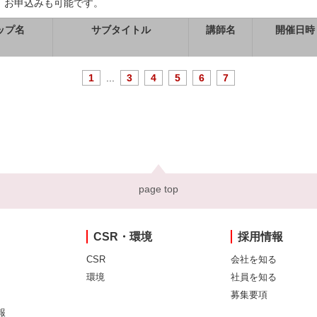
、お申込みも可能です。
ップ名
サブタイトル
講師名
開催日時
1
...
3
4
5
6
7
page top
CSR・環境
採用情報
CSR
会社を知る
環境
社員を知る
募集要項
報