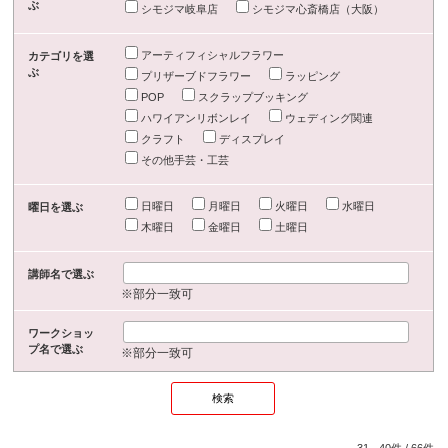
ぶ
シモジマ岐阜店
シモジマ心斎橋店（大阪）
アーティフィシャルフラワー
カテゴリを選
ぶ
プリザーブドフラワー
ラッピング
POP
スクラップブッキング
ハワイアンリボンレイ
ウェディング関連
クラフト
ディスプレイ
その他手芸・工芸
日曜日
月曜日
火曜日
水曜日
曜日を選ぶ
木曜日
金曜日
土曜日
講師名で選ぶ
※部分一致可
ワークショッ
プ名で選ぶ
※部分一致可