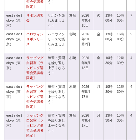
習会受講者
う！
限定】
east side t
リボン講習
リボンを楽
杉崎
2026
火
13時
15時
7
okyo（東
会
しみましょ
年9月
00分
00分
京）
う！
15日
east side t
ハロウィン
ハロウィン
杉崎
2026
金
13時
16時
5
okyo（東
リボンリー
リースで楽
年10
00分
00分
京）
ス
しみましょ
月2日
う！
east side t
ラッピング
練習・質問
杉崎
2026
金
10時
12時
4
okyo（東
自習室【ラ
を繰り返し
年9月
30分
30分
京）
ッピング講
上手くなろ
18日
習会受講者
う！
限定】
east side t
ラッピング
練習・質問
杉崎
2026
月
10時
12時
4
okyo（東
自習室【ラ
を繰り返し
年8月
30分
30分
京）
ッピング講
上手くなろ
17日
習会受講者
う！
限定】
east side t
ラッピング
練習・質問
杉崎
2026
月
13時
15時
4
okyo（東
自習室【ラ
を繰り返し
年8月
30分
30分
京）
ッピング講
上手くなろ
17日
習会受講者
う！
限定】