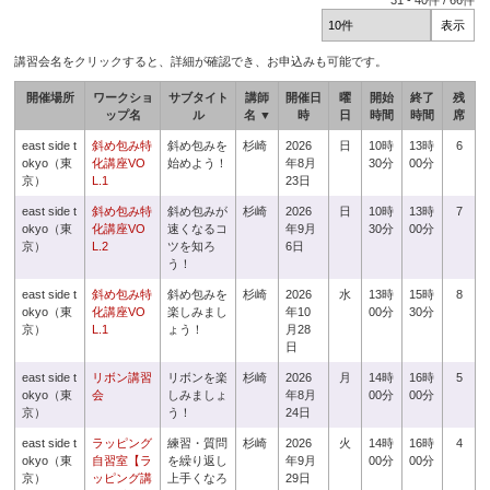
31
-
40
件 /
66
件
講習会名をクリックすると、詳細が確認でき、お申込みも可能です。
開催場所
ワークショ
サブタイト
講師
開催日
曜
開始
終了
残
ップ名
ル
名 ▼
時
日
時間
時間
席
east side t
斜め包み特
斜め包みを
杉崎
2026
日
10時
13時
6
okyo（東
化講座VO
始めよう！
年8月
30分
00分
京）
L.1
23日
east side t
斜め包み特
斜め包みが
杉崎
2026
日
10時
13時
7
okyo（東
化講座VO
速くなるコ
年9月
30分
00分
京）
L.2
ツを知ろ
6日
う！
east side t
斜め包み特
斜め包みを
杉崎
2026
水
13時
15時
8
okyo（東
化講座VO
楽しみまし
年10
00分
30分
京）
L.1
ょう！
月28
日
east side t
リボン講習
リボンを楽
杉崎
2026
月
14時
16時
5
okyo（東
会
しみましょ
年8月
00分
00分
京）
う！
24日
east side t
ラッピング
練習・質問
杉崎
2026
火
14時
16時
4
okyo（東
自習室【ラ
を繰り返し
年9月
00分
00分
京）
ッピング講
上手くなろ
29日