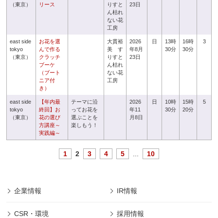
（東京）
リース
りすと
23日
ん枯れ
ない花
工房
east side
お花を選
大貫裕
2026
日
13時
16時
3
tokyo
んで作る
美 す
年8月
30分
30分
（東京）
クラッチ
りすと
23日
ブーケ
ん枯れ
（ブート
ない花
ニア付
工房
き）
east side
【年内最
テーマに沿
2026
日
10時
15時
5
tokyo
終回】お
ってお花を
年11
30分
20分
（東京）
花の選び
選ぶことを
月8日
方講座～
楽しもう！
実践編～
1
2
3
4
5
...
10
企業情報
IR情報
CSR・環境
採用情報