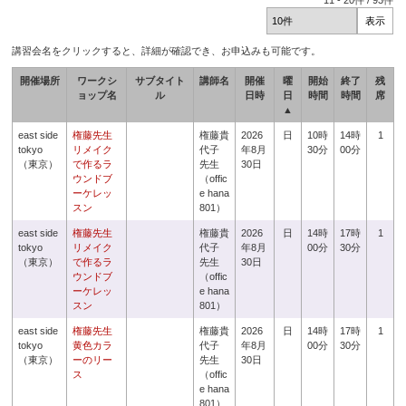
11
-
20
件 /
93
件
講習会名をクリックすると、詳細が確認でき、お申込みも可能です。
開催場所
ワークシ
サブタイト
講師名
開催
曜
開始
終了
残
ョップ名
ル
日時
日
時間
時間
席
▲
east side
権藤先生
権藤貴
2026
日
10時
14時
1
tokyo
リメイク
代子
年8月
30分
00分
（東京）
で作るラ
先生
30日
ウンドブ
（offic
ーケレッ
e hana
スン
801）
east side
権藤先生
権藤貴
2026
日
14時
17時
1
tokyo
リメイク
代子
年8月
00分
30分
（東京）
で作るラ
先生
30日
ウンドブ
（offic
ーケレッ
e hana
スン
801）
east side
権藤先生
権藤貴
2026
日
14時
17時
1
tokyo
黄色カラ
代子
年8月
00分
30分
（東京）
ーのリー
先生
30日
ス
（offic
e hana
801）