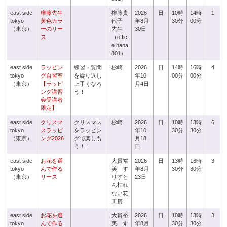
east side
権藤先生
権藤貴
2026
日
10時
14時
1
tokyo
黄色カラ
代子
年8月
30分
00分
（東京）
ーのリー
先生
30日
ス
（offic
e hana
801）
east side
ラッピン
練習・質問
杉崎
2026
日
14時
16時
4
tokyo
グ自習室
を繰り返し
年10
00分
00分
（東京）
【ラッピ
上手くなろ
月4日
ング講習
う！
会受講者
限定】
east side
クリスマ
クリスマス
杉崎
2026
日
10時
13時
6
tokyo
スラッピ
をラッピン
年10
30分
30分
（東京）
ング2026
グで楽しも
月18
う！！
日
east side
お花を選
大貫裕
2026
日
13時
16時
3
tokyo
んで作る
美 す
年8月
30分
30分
（東京）
リース
りすと
23日
ん枯れ
ない花
工房
east side
お花を選
大貫裕
2026
日
10時
13時
3
tokyo
んで作る
美 す
年8月
30分
30分