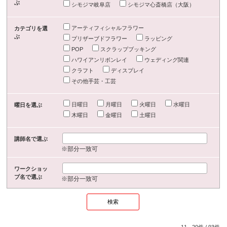
ぶ
シモジマ岐阜店
シモジマ心斎橋店（大阪）
アーティフィシャルフラワー
カテゴリを選
ぶ
プリザーブドフラワー
ラッピング
POP
スクラップブッキング
ハワイアンリボンレイ
ウェディング関連
クラフト
ディスプレイ
その他手芸・工芸
日曜日
月曜日
火曜日
水曜日
曜日を選ぶ
木曜日
金曜日
土曜日
講師名で選ぶ
※部分一致可
ワークショッ
プ名で選ぶ
※部分一致可