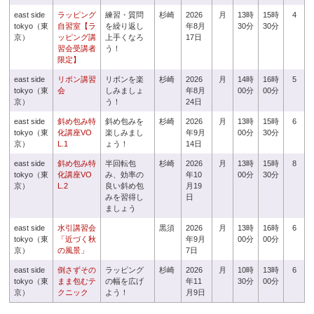
east side
ラッピング
練習・質問
杉崎
2026
月
13時
15時
4
tokyo（東
自習室【ラ
を繰り返し
年8月
30分
30分
京）
ッピング講
上手くなろ
17日
習会受講者
う！
限定】
east side
リボン講習
リボンを楽
杉崎
2026
月
14時
16時
5
tokyo（東
会
しみましょ
年8月
00分
00分
京）
う！
24日
east side
斜め包み特
斜め包みを
杉崎
2026
月
13時
15時
6
tokyo（東
化講座VO
楽しみまし
年9月
00分
30分
京）
L.1
ょう！
14日
east side
斜め包み特
半回転包
杉崎
2026
月
13時
15時
8
tokyo（東
化講座VO
み、効率の
年10
00分
30分
京）
L.2
良い斜め包
月19
みを習得し
日
ましょう
east side
水引講習会
黒須
2026
月
13時
16時
6
tokyo（東
「近づく秋
年9月
00分
00分
京）
の風景」
7日
east side
倒さずその
ラッピング
杉崎
2026
月
10時
13時
6
tokyo（東
まま包むテ
の幅を広げ
年11
30分
00分
京）
クニック
よう！
月9日