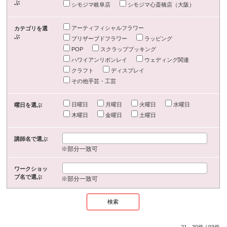
ぶ
シモジマ岐阜店
シモジマ心斎橋店（大阪）
アーティフィシャルフラワー
カテゴリを選
ぶ
プリザーブドフラワー
ラッピング
POP
スクラップブッキング
ハワイアンリボンレイ
ウェディング関連
クラフト
ディスプレイ
その他手芸・工芸
日曜日
月曜日
火曜日
水曜日
曜日を選ぶ
木曜日
金曜日
土曜日
講師名で選ぶ
※部分一致可
ワークショッ
プ名で選ぶ
※部分一致可