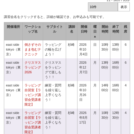
21
-
30
件 /
93
件
講習会名をクリックすると、詳細が確認でき、お申込みも可能です。
開催場所
ワークショ
サブタイト
講師
開催
曜
開始
終了
残
ップ名
ル
名
日時
日
時間
時間
席
▲
east side
倒さずその
ラッピング
杉崎
2026
日
10時
13時
6
tokyo（東
まま包むテ
の幅を広げ
年10
30分
00分
京）
クニック
よう！
月4日
east side
クリスマス
クリスマス
2026
月
13時
16時
6
tokyo（東
ラッピング
をラッピン
年12
00分
00分
京）
2026
グで楽しも
月7日
う！！
east side
ラッピング
練習・質問
杉崎
2026
月
14時
16時
4
tokyo（東
自習室【ラ
を繰り返し
年10
00分
00分
京）
ッピング講
上手くなろ
月26
習会受講者
う！
日
限定】
east side
ラッピング
練習・質問
杉崎
2026
月
10時
12時
4
tokyo（東
自習室【ラ
を繰り返し
年8月
30分
30分
京）
ッピング講
上手くなろ
17日
習会受講者
う！
限定】