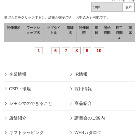
93
-
93
件 /
93
件
講習会名をクリックすると、詳細が確認でき、お申込みも可能です。
開催場所
ワークシ
サブタイ
講師
開催日
曜
開始
終了
残
ョップ名
トル
名
時
日
時間
時間
席
▲
1
...
6
7
8
9
10
企業情報
IR情報
CSR・環境
採用情報
シモジマのできること
商品紹介
店舗紹介
講習会のご案内
ギフトラッピング
WEBカタログ