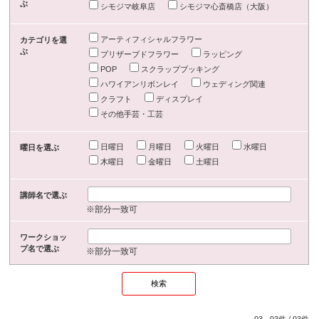
ぶ
シモジマ岐阜店
シモジマ心斎橋店（大阪）
アーティフィシャルフラワー
カテゴリを選
ぶ
プリザーブドフラワー
ラッピング
POP
スクラップブッキング
ハワイアンリボンレイ
ウェディング関連
クラフト
ディスプレイ
その他手芸・工芸
日曜日
月曜日
火曜日
水曜日
曜日を選ぶ
木曜日
金曜日
土曜日
講師名で選ぶ
※部分一致可
ワークショッ
プ名で選ぶ
※部分一致可