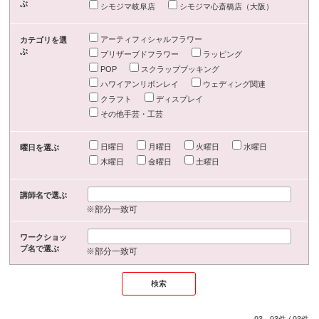
ぶ
シモジマ岐阜店
シモジマ心斎橋店（大阪）
アーティフィシャルフラワー
カテゴリを選
ぶ
プリザーブドフラワー
ラッピング
POP
スクラップブッキング
ハワイアンリボンレイ
ウェディング関連
クラフト
ディスプレイ
その他手芸・工芸
日曜日
月曜日
火曜日
水曜日
曜日を選ぶ
木曜日
金曜日
土曜日
講師名で選ぶ
※部分一致可
ワークショッ
プ名で選ぶ
※部分一致可