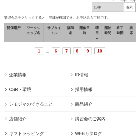
93
-
93
件 /
93
件
講習会名をクリックすると、詳細が確認でき、お申込みも可能です。
開催場所
ワークシ
サブタイ
講師
開催日
曜
開始
終了
残
ョップ名
トル
名
時
日
時間
時間
席
▲
1
...
6
7
8
9
10
企業情報
IR情報
CSR・環境
採用情報
シモジマのできること
商品紹介
店舗紹介
講習会のご案内
ギフトラッピング
WEBカタログ