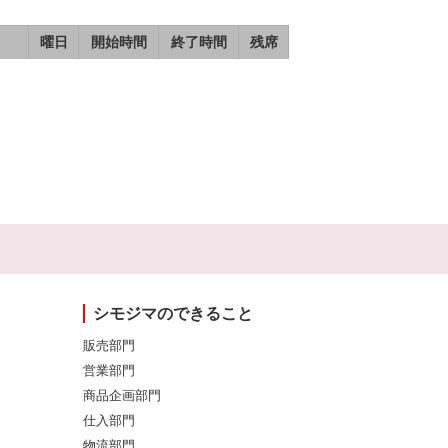
曜日
開始時間
終了時間
残席
シモジマのできること
販売部門
営業部門
商品企画部門
仕入部門
物流部門