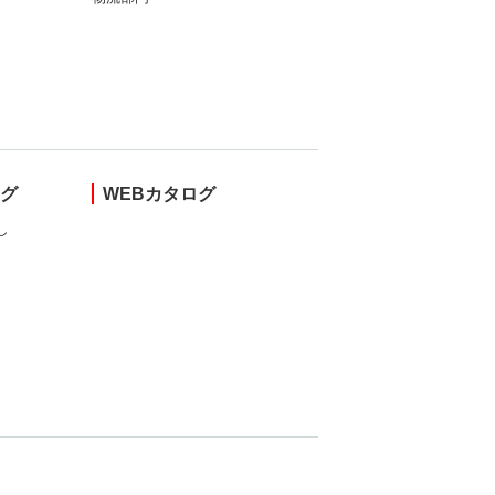
ング
WEBカタログ
し