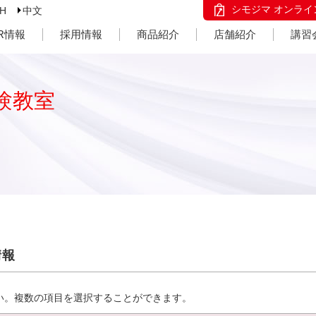
シモジマ オンライ
SH
中文
IR情報
採用情報
商品紹介
店舗紹介
講習
験教室
情報
い。複数の項目を選択することができます。