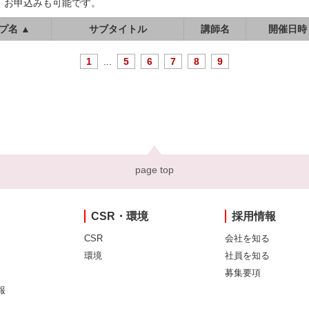
、お申込みも可能です。
プ名 ▲
サブタイトル
講師名
開催日時
1
...
5
6
7
8
9
page top
CSR・環境
採用情報
CSR
会社を知る
環境
社員を知る
募集要項
報