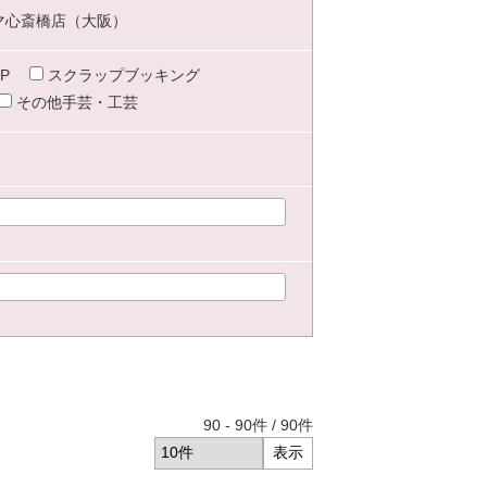
マ心斎橋店（大阪）
P
スクラップブッキング
その他手芸・工芸
90
-
90
件 /
90
件