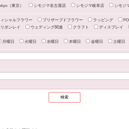
e tokyo（東京）
シモジマ名古屋店
シモジマ岐阜店
シモジ
ィシャルフラワー
プリザーブドフラワー
ラッピング
PO
リボンレイ
ウェディング関連
クラフト
ディスプレイ
月曜日
火曜日
水曜日
木曜日
金曜日
土曜日