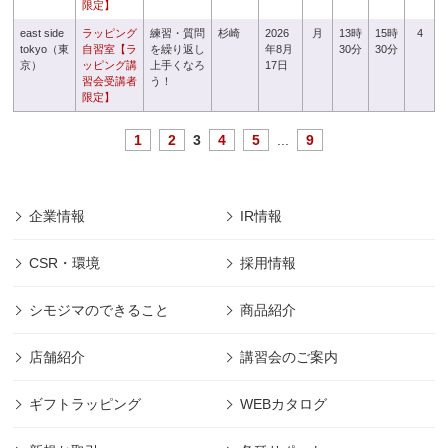
限定】
east side
ラッピング
練習・質問
杉崎
2026
月
13時
15時
4
tokyo（東
自習室【ラ
を繰り返し
年8月
30分
30分
京）
ッピング講
上手くなろ
17日
習会受講者
う！
限定】
1
2
3
4
5
...
9
企業情報
IR情報
CSR・環境
採用情報
シモジマのできること
商品紹介
店舗紹介
講習会のご案内
ギフトラッピング
WEBカタログ