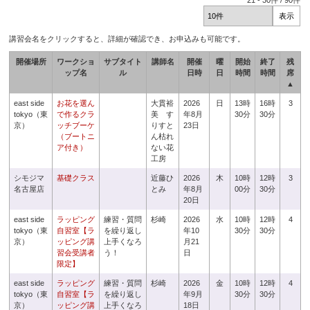
21
-
30
件 /
90
件
講習会名をクリックすると、詳細が確認でき、お申込みも可能です。
開催場所
ワークショ
サブタイト
講師名
開催
曜
開始
終了
残
ップ名
ル
日時
日
時間
時間
席
▲
east side
お花を選ん
大貫裕
2026
日
13時
16時
3
tokyo（東
で作るクラ
美 す
年8月
30分
30分
京）
ッチブーケ
りすと
23日
（ブートニ
ん枯れ
ア付き）
ない花
工房
シモジマ
基礎クラス
近藤ひ
2026
木
10時
12時
3
名古屋店
とみ
年8月
00分
30分
20日
east side
ラッピング
練習・質問
杉崎
2026
水
10時
12時
4
tokyo（東
自習室【ラ
を繰り返し
年10
30分
30分
京）
ッピング講
上手くなろ
月21
習会受講者
う！
日
限定】
east side
ラッピング
練習・質問
杉崎
2026
金
10時
12時
4
tokyo（東
自習室【ラ
を繰り返し
年9月
30分
30分
京）
ッピング講
上手くなろ
18日