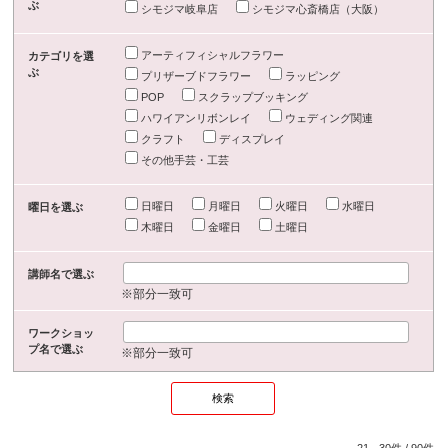
ぶ
シモジマ岐阜店
シモジマ心斎橋店（大阪）
アーティフィシャルフラワー
カテゴリを選
ぶ
プリザーブドフラワー
ラッピング
POP
スクラップブッキング
ハワイアンリボンレイ
ウェディング関連
クラフト
ディスプレイ
その他手芸・工芸
日曜日
月曜日
火曜日
水曜日
曜日を選ぶ
木曜日
金曜日
土曜日
講師名で選ぶ
※部分一致可
ワークショッ
プ名で選ぶ
※部分一致可