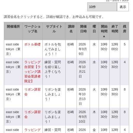
11
-
20
件 /
93
件
講習会名をクリックすると、詳細が確認でき、お申込みも可能です。
開催場所
ワークショ
サブタイト
講師
開催
曜
開始
終了
残
ップ名
ル
名
日時
日
時間
時間
席
▲
east side
ボトル基礎
ボトルを包
杉崎
2026
水
10時
12時
5
tokyo（東
んでみまし
年9月
30分
00分
京）
ょう！！
9日
east side
ラッピング
練習・質問
杉崎
2026
水
10時
12時
4
tokyo（東
自習室【ラ
を繰り返し
年10
30分
30分
京）
ッピング講
上手くなろ
月21
習会受講者
う！
日
限定】
east side
リボン講習
リボンを楽
杉崎
2026
火
10時
12時
8
tokyo（東
会
しみましょ
年10
30分
30分
京）
う！
月13
日
east side
リボン講習
リボンを楽
杉崎
2026
木
10時
12時
8
tokyo（東
会
しみましょ
年9月
30分
30分
京）
う！
10日
east side
ラッピング
練習・質問
杉崎
2026
金
10時
12時
4