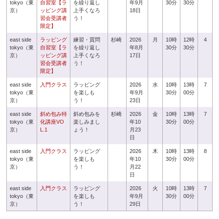
tokyo（東
自習室【ラ
を繰り返し
年9月
30分
30分
京）
ッピング講
上手くなろ
18日
習会受講者
う！
限定】
east side
ラッピング
練習・質問
杉崎
2026
月
10時
12時
4
tokyo（東
自習室【ラ
を繰り返し
年8月
30分
30分
京）
ッピング講
上手くなろ
17日
習会受講者
う！
限定】
east side
入門クラス
ラッピング
2026
水
10時
13時
7
tokyo（東
を楽しも
年9月
30分
00分
京）
う！
23日
east side
斜め包み特
斜め包みを
杉崎
2026
金
10時
13時
7
tokyo（東
化講座VO
楽しみまし
年10
30分
00分
京）
L.1
ょう！
月23
日
east side
入門クラス
ラッピング
2026
木
10時
13時
8
tokyo（東
を楽しも
年10
30分
00分
京）
う！
月22
日
east side
入門クラス
ラッピング
2026
火
10時
13時
7
tokyo（東
を楽しも
年9月
30分
00分
京）
う！
29日