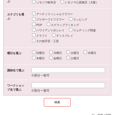
ぶ
シモジマ岐阜店
シモジマ心斎橋店（大阪）
アーティフィシャルフラワー
カテゴリを選
ぶ
プリザーブドフラワー
ラッピング
POP
スクラップブッキング
ハワイアンリボンレイ
ウェディング関連
クラフト
ディスプレイ
その他手芸・工芸
日曜日
月曜日
火曜日
水曜日
曜日を選ぶ
木曜日
金曜日
土曜日
講師名で選ぶ
※部分一致可
ワークショッ
プ名で選ぶ
※部分一致可