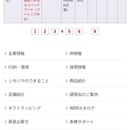
京）
造花で作る
(Roset
25日
カゴバック
ta主
ブーケ（ブ
催)
ート二ア付
き）
1
2
3
4
5
6
...
9
企業情報
IR情報
CSR・環境
採用情報
シモジマのできること
商品紹介
店舗紹介
講習会のご案内
ギフトラッピング
WEBカタログ
新規お取引
各種サポート