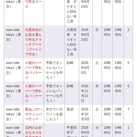
tokyo（東
で作るリー
美 す
年8月
30分
30分
京）
ス
りすと
23日
ん枯れ
ない花
工房
east side
大貫先生の
大貫裕
2026
日
10時
13時
3
tokyo（東
お花を選ん
美 す
年8月
30分
30分
京）
で作るクラ
りすと
23日
ッチブーケ
ん枯れ
（ブートニ
ない花
ア付き）
工房
east side
１枚のペー
手軽でオシ
杉崎
2026
土
10時
13時
5
tokyo（東
パーで作れ
ャレなパッ
年9月
30分
30分
京）
るパッケー
ケージを作
5日
ジ
ろう！
east side
１枚のペー
手軽でオシ
杉崎
2026
木
10時
13時
6
tokyo（東
パーで作れ
ャレなパッ
年11
30分
30分
京）
るパッケー
ケージを作
月12
ジ
ろう！
日
east side
黒ねこのハ
水引でハロ
黒須
2026
土
10時
13時
7
tokyo（東
ロウィンパ
ウィンを楽
年10
30分
30分
京）
ーティー
しもう！
月3日
east side
店内のお好
甲斐田
2026
火
10時
14時
1
tokyo（東
きなカゴ＆
祥子
年8月
30分
00分