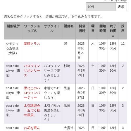
31
-
40
件 /
90
件
講習会名をクリックすると、詳細が確認でき、お申込みも可能です。
開催場所
ワークショ
サブタイト
講師名
開催
曜
開始
終了
残
ップ名
ル
日時
日
時間
時間
席
▲
シモジマ
基礎クラス
関
2026
木
10時
13時
12
心斎橋店
年10
30分
00分
（大阪）
月29
日
east side
ハロウィン
ハロウィン
杉崎
2026
土
10時
13時
2
tokyo（東
リボンリー
リースで楽
年8月
30分
30分
京）
ス
しみましょ
29日
う！
east side
黒ねこのハ
水引でハロ
黒須
2026
日
10時
13時
2
tokyo（東
ロウィンパ
ウィンを楽
年9月
30分
30分
京）
ーティー
しもう！
27日
east side
水引講習会
水引で秋の
黒須
2026
日
10時
13時
3
tokyo（東
「近づく秋
風景を楽し
年8月
30分
30分
京）
の風景」
みましょ
30日
う！
east side
お花を選ん
大貫裕
2026
日
10時
13時
3