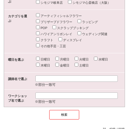
ぶ
シモジマ岐阜店
シモジマ心斎橋店（大阪）
アーティフィシャルフラワー
カテゴリを選
ぶ
プリザーブドフラワー
ラッピング
POP
スクラップブッキング
ハワイアンリボンレイ
ウェディング関連
クラフト
ディスプレイ
その他手芸・工芸
日曜日
月曜日
火曜日
水曜日
曜日を選ぶ
木曜日
金曜日
土曜日
講師名で選ぶ
※部分一致可
ワークショッ
プ名で選ぶ
※部分一致可