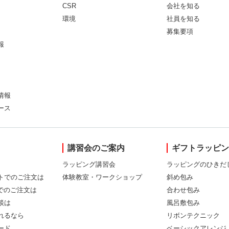
CSR
会社を知る
環境
社員を知る
募集要項
報
情報
ース
講習会のご案内
ギフトラッピ
ラッピング講習会
ラッピングのひきだ
トでのご注文は
体験教室・ワークショップ
斜め包み
Xでのご注文は
合わせ包み
談は
風呂敷包み
れるなら
リボンテクニック
ード
ベーシックアレンジ