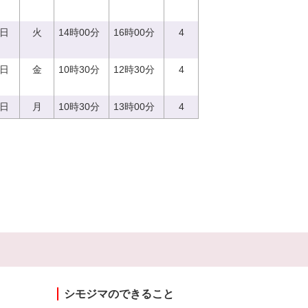
9日
火
14時00分
16時00分
4
8日
金
10時30分
12時30分
4
4日
月
10時30分
13時00分
4
シモジマのできること