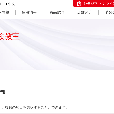
シモジマ オンライ
SH
中文
IR情報
採用情報
商品紹介
店舗紹介
講習
験教室
情報
い。複数の項目を選択することができます。