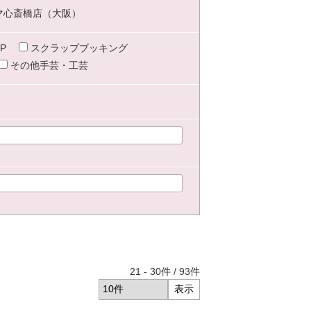
マ心斎橋店（大阪）
P
スクラップブッキング
その他手芸・工芸
21
-
30
件 /
93
件