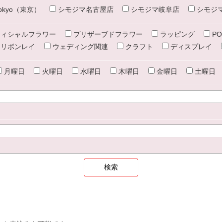
e tokyo（東京）
シモジマ名古屋店
シモジマ岐阜店
シモジ
ィシャルフラワー
プリザーブドフラワー
ラッピング
PO
リボンレイ
ウェディング関連
クラフト
ディスプレイ
月曜日
火曜日
水曜日
木曜日
金曜日
土曜日