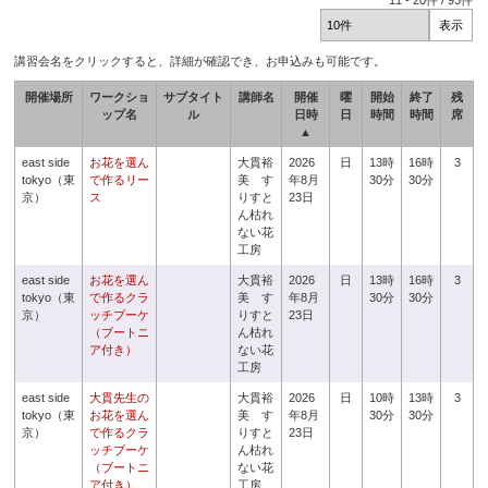
11
-
20
件 /
93
件
講習会名をクリックすると、詳細が確認でき、お申込みも可能です。
開催場所
ワークショ
サブタイト
講師名
開催
曜
開始
終了
残
ップ名
ル
日時
日
時間
時間
席
▲
east side
お花を選ん
大貫裕
2026
日
13時
16時
3
tokyo（東
で作るリー
美 す
年8月
30分
30分
京）
ス
りすと
23日
ん枯れ
ない花
工房
east side
お花を選ん
大貫裕
2026
日
13時
16時
3
tokyo（東
で作るクラ
美 す
年8月
30分
30分
京）
ッチブーケ
りすと
23日
（ブートニ
ん枯れ
ア付き）
ない花
工房
east side
大貫先生の
大貫裕
2026
日
10時
13時
3
tokyo（東
お花を選ん
美 す
年8月
30分
30分
京）
で作るクラ
りすと
23日
ッチブーケ
ん枯れ
（ブートニ
ない花
ア付き）
工房