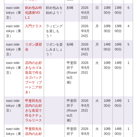
east side
斜め包み特
斜め包みを
杉崎
2026
日
10時
13時
6
tokyo（東
化講座VO
始めよう！
年8月
30分
00分
京）
L.1
23日
east side
入門クラス
ラッピング
2026
月
10時
13時
4
tokyo（東
を楽しも
年8月
30分
00分
京）
う！
24日
east side
リボン講習
リボンを楽
杉崎
2026
月
14時
16時
5
tokyo（東
会
しみましょ
年8月
00分
00分
京）
う！
24日
east side
店内のお好
甲斐田
2026
火
10時
14時
1
tokyo（東
きなカゴ＆
祥子
年8月
30分
00分
京）
造花で作る
(Roset
25日
カゴバック
ta主
ブーケ（ブ
催)
ート二ア付
き）
east side
甲斐田先生
甲斐田
2026
火
10時
14時
1
tokyo（東
店内のお好
祥子
年8月
30分
00分
京）
きな造花で
(Roset
25日
作るナチュ
ta主
ラルリース
催)
east side
甲斐田先生
甲斐田
2026
火
10時
14時
1
tokyo（東
店内のお好
祥子
年8月
30分
00分