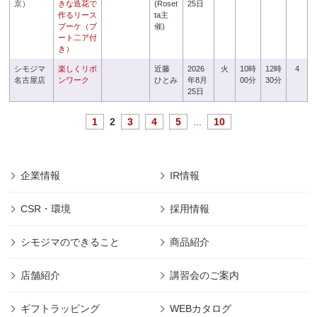
京）
きな造花で
(Roset
25日
作るリース
ta主
ブーケ（ブ
催)
ート二ア付
き）
シモジマ
楽しくリボ
近藤
2026
火
10時
12時
4
名古屋店
ンワーク
ひとみ
年8月
00分
30分
25日
1
2
3
4
5
...
10
企業情報
IR情報
CSR・環境
採用情報
シモジマのできること
商品紹介
店舗紹介
講習会のご案内
ギフトラッピング
WEBカタログ