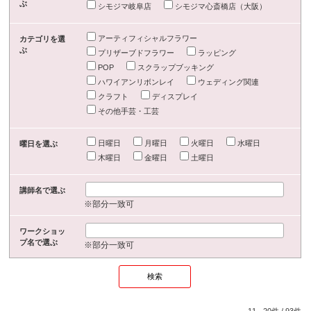
ぶ
シモジマ岐阜店
シモジマ心斎橋店（大阪）
アーティフィシャルフラワー
カテゴリを選
ぶ
プリザーブドフラワー
ラッピング
POP
スクラップブッキング
ハワイアンリボンレイ
ウェディング関連
クラフト
ディスプレイ
その他手芸・工芸
日曜日
月曜日
火曜日
水曜日
曜日を選ぶ
木曜日
金曜日
土曜日
講師名で選ぶ
※部分一致可
ワークショッ
プ名で選ぶ
※部分一致可