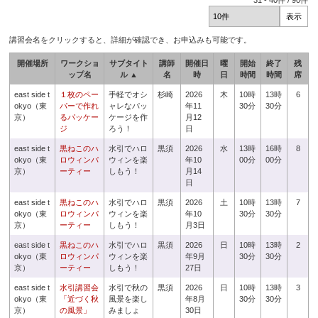
31
-
40
件 /
90
件
講習会名をクリックすると、詳細が確認でき、お申込みも可能です。
開催場所
ワークショ
サブタイト
講師
開催日
曜
開始
終了
残
ップ名
ル ▲
名
時
日
時間
時間
席
east side t
１枚のペー
手軽でオシ
杉崎
2026
木
10時
13時
6
okyo（東
パーで作れ
ャレなパッ
年11
30分
30分
京）
るパッケー
ケージを作
月12
ジ
ろう！
日
east side t
黒ねこのハ
水引でハロ
黒須
2026
水
13時
16時
8
okyo（東
ロウィンパ
ウィンを楽
年10
00分
00分
京）
ーティー
しもう！
月14
日
east side t
黒ねこのハ
水引でハロ
黒須
2026
土
10時
13時
7
okyo（東
ロウィンパ
ウィンを楽
年10
30分
30分
京）
ーティー
しもう！
月3日
east side t
黒ねこのハ
水引でハロ
黒須
2026
日
10時
13時
2
okyo（東
ロウィンパ
ウィンを楽
年9月
30分
30分
京）
ーティー
しもう！
27日
east side t
水引講習会
水引で秋の
黒須
2026
日
10時
13時
3
okyo（東
「近づく秋
風景を楽し
年8月
30分
30分
京）
の風景」
みましょ
30日