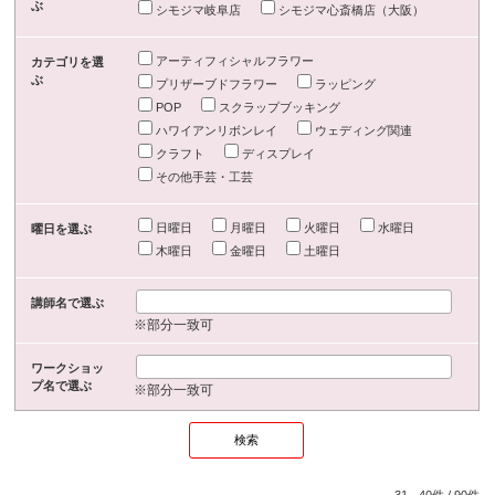
ぶ
シモジマ岐阜店
シモジマ心斎橋店（大阪）
アーティフィシャルフラワー
カテゴリを選
ぶ
プリザーブドフラワー
ラッピング
POP
スクラップブッキング
ハワイアンリボンレイ
ウェディング関連
クラフト
ディスプレイ
その他手芸・工芸
日曜日
月曜日
火曜日
水曜日
曜日を選ぶ
木曜日
金曜日
土曜日
講師名で選ぶ
※部分一致可
ワークショッ
プ名で選ぶ
※部分一致可