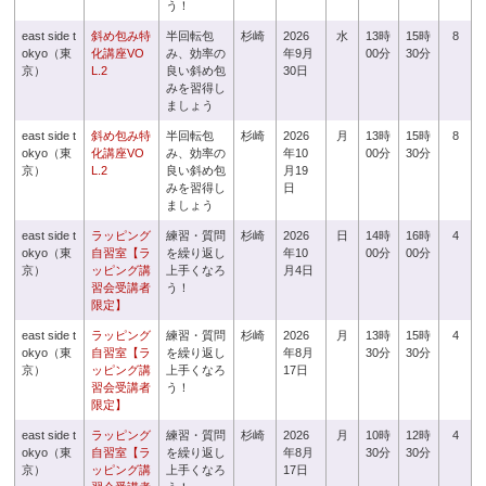
う！
east side t
斜め包み特
半回転包
杉崎
2026
水
13時
15時
8
okyo（東
化講座VO
み、効率の
年9月
00分
30分
京）
L.2
良い斜め包
30日
みを習得し
ましょう
east side t
斜め包み特
半回転包
杉崎
2026
月
13時
15時
8
okyo（東
化講座VO
み、効率の
年10
00分
30分
京）
L.2
良い斜め包
月19
みを習得し
日
ましょう
east side t
ラッピング
練習・質問
杉崎
2026
日
14時
16時
4
okyo（東
自習室【ラ
を繰り返し
年10
00分
00分
京）
ッピング講
上手くなろ
月4日
習会受講者
う！
限定】
east side t
ラッピング
練習・質問
杉崎
2026
月
13時
15時
4
okyo（東
自習室【ラ
を繰り返し
年8月
30分
30分
京）
ッピング講
上手くなろ
17日
習会受講者
う！
限定】
east side t
ラッピング
練習・質問
杉崎
2026
月
10時
12時
4
okyo（東
自習室【ラ
を繰り返し
年8月
30分
30分
京）
ッピング講
上手くなろ
17日