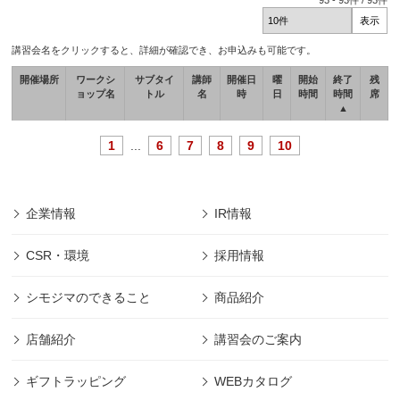
93
-
93
件 /
93
件
講習会名をクリックすると、詳細が確認でき、お申込みも可能です。
開催場所
ワークシ
サブタイ
講師
開催日
曜
開始
終了
残
ョップ名
トル
名
時
日
時間
時間
席
▲
1
...
6
7
8
9
10
企業情報
IR情報
CSR・環境
採用情報
シモジマのできること
商品紹介
店舗紹介
講習会のご案内
ギフトラッピング
WEBカタログ