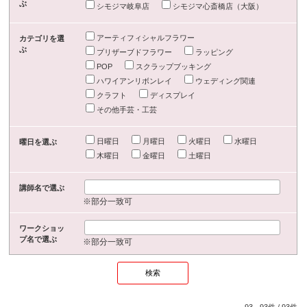
ぶ
シモジマ岐阜店
シモジマ心斎橋店（大阪）
アーティフィシャルフラワー
カテゴリを選
ぶ
プリザーブドフラワー
ラッピング
POP
スクラップブッキング
ハワイアンリボンレイ
ウェディング関連
クラフト
ディスプレイ
その他手芸・工芸
日曜日
月曜日
火曜日
水曜日
曜日を選ぶ
木曜日
金曜日
土曜日
講師名で選ぶ
※部分一致可
ワークショッ
プ名で選ぶ
※部分一致可