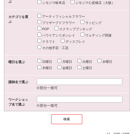
ぶ
シモジマ岐阜店
シモジマ心斎橋店（大阪）
アーティフィシャルフラワー
カテゴリを選
ぶ
プリザーブドフラワー
ラッピング
POP
スクラップブッキング
ハワイアンリボンレイ
ウェディング関連
クラフト
ディスプレイ
その他手芸・工芸
日曜日
月曜日
火曜日
水曜日
曜日を選ぶ
木曜日
金曜日
土曜日
講師名で選ぶ
※部分一致可
ワークショッ
プ名で選ぶ
※部分一致可