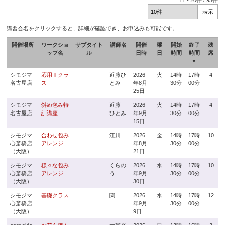
11
-
20
件 /
93
件
講習会名をクリックすると、詳細が確認でき、お申込みも可能です。
開催場所
ワークショ
サブタイト
講師名
開催
曜
開始
終了
残
ップ名
ル
日時
日
時間
時間
席
▼
シモジマ
応用Ⅱクラ
近藤ひ
2026
火
14時
17時
4
名古屋店
ス
とみ
年8月
30分
00分
25日
シモジマ
斜め包み特
近藤
2026
火
14時
17時
4
名古屋店
訓講座
ひとみ
年9月
30分
00分
15日
シモジマ
合わせ包み
江川
2026
金
14時
17時
10
心斎橋店
アレンジ
年8月
30分
00分
（大阪）
21日
シモジマ
様々な包み
くらの
2026
水
14時
17時
10
心斎橋店
アレンジ
う
年9月
30分
00分
（大阪）
30日
シモジマ
基礎クラス
関
2026
水
14時
17時
12
心斎橋店
年9月
30分
00分
（大阪）
9日