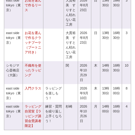
east side
お花を選ん
大貫裕
2026
日
13時
16時
3
tokyo（東
で作るリー
美 す
年8月
30分
30分
京）
ス
りすと
23日
ん枯れ
ない花
工房
east side
お花を選ん
大貫裕
2026
日
13時
16時
3
tokyo（東
で作るクラ
美 す
年8月
30分
30分
京）
ッチブーケ
りすと
23日
（ブートニ
ん枯れ
ア付き）
ない花
工房
シモジマ
不織布を使
関
2026
木
14時
16時
10
心斎橋店
ったラッピ
年10
30分
30分
（大阪）
ング
月29
日
east side
入門クラス
ラッピング
2026
木
13時
16時
8
tokyo（東
を楽しも
年9月
30分
00分
京）
う！
10日
east side
ラッピング
練習・質問
杉崎
2026
月
14時
16時
4
tokyo（東
自習室【ラ
を繰り返し
年10
00分
00分
京）
ッピング講
上手くなろ
月26
習会受講者
う！
日
限定】