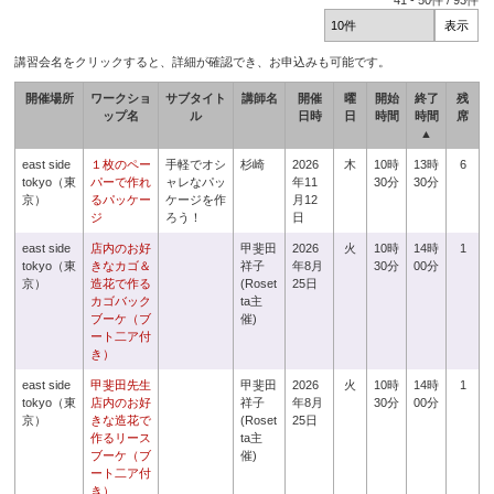
41
-
50
件 /
93
件
講習会名をクリックすると、詳細が確認でき、お申込みも可能です。
開催場所
ワークショ
サブタイト
講師名
開催
曜
開始
終了
残
ップ名
ル
日時
日
時間
時間
席
▲
east side
１枚のペー
手軽でオシ
杉崎
2026
木
10時
13時
6
tokyo（東
パーで作れ
ャレなパッ
年11
30分
30分
京）
るパッケー
ケージを作
月12
ジ
ろう！
日
east side
店内のお好
甲斐田
2026
火
10時
14時
1
tokyo（東
きなカゴ＆
祥子
年8月
30分
00分
京）
造花で作る
(Roset
25日
カゴバック
ta主
ブーケ（ブ
催)
ート二ア付
き）
east side
甲斐田先生
甲斐田
2026
火
10時
14時
1
tokyo（東
店内のお好
祥子
年8月
30分
00分
京）
きな造花で
(Roset
25日
作るリース
ta主
ブーケ（ブ
催)
ート二ア付
き）