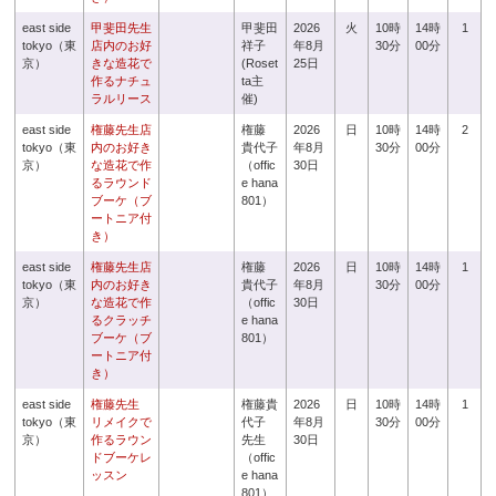
east side
甲斐田先生
甲斐田
2026
火
10時
14時
1
tokyo（東
店内のお好
祥子
年8月
30分
00分
京）
きな造花で
(Roset
25日
作るナチュ
ta主
ラルリース
催)
east side
権藤先生店
権藤
2026
日
10時
14時
2
tokyo（東
内のお好き
貴代子
年8月
30分
00分
京）
な造花で作
（offic
30日
るラウンド
e hana
ブーケ（ブ
801）
ートニア付
き）
east side
権藤先生店
権藤
2026
日
10時
14時
1
tokyo（東
内のお好き
貴代子
年8月
30分
00分
京）
な造花で作
（offic
30日
るクラッチ
e hana
ブーケ（ブ
801）
ートニア付
き）
east side
権藤先生
権藤貴
2026
日
10時
14時
1
tokyo（東
リメイクで
代子
年8月
30分
00分
京）
作るラウン
先生
30日
ドブーケレ
（offic
ッスン
e hana
801）