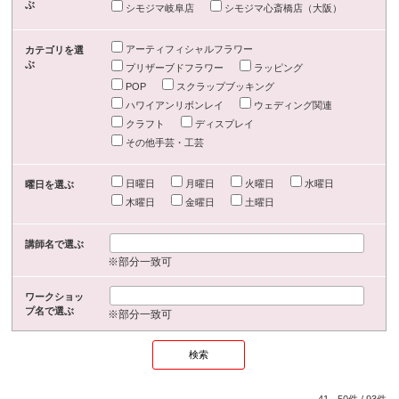
ぶ
シモジマ岐阜店
シモジマ心斎橋店（大阪）
アーティフィシャルフラワー
カテゴリを選
ぶ
プリザーブドフラワー
ラッピング
POP
スクラップブッキング
ハワイアンリボンレイ
ウェディング関連
クラフト
ディスプレイ
その他手芸・工芸
日曜日
月曜日
火曜日
水曜日
曜日を選ぶ
木曜日
金曜日
土曜日
講師名で選ぶ
※部分一致可
ワークショッ
プ名で選ぶ
※部分一致可