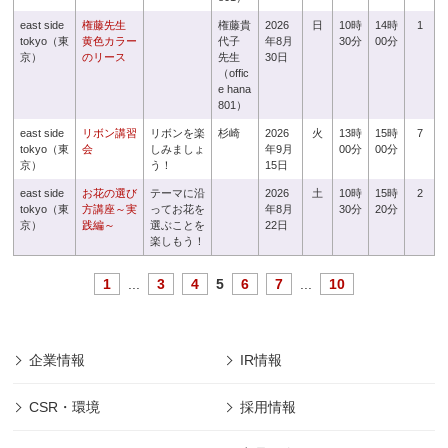
east side
権藤先生
権藤貴
2026
日
10時
14時
1
tokyo（東
黄色カラー
代子
年8月
30分
00分
京）
のリース
先生
30日
（offic
e hana
801）
east side
リボン講習
リボンを楽
杉崎
2026
火
13時
15時
7
tokyo（東
会
しみましょ
年9月
00分
00分
京）
う！
15日
east side
お花の選び
テーマに沿
2026
土
10時
15時
2
tokyo（東
方講座～実
ってお花を
年8月
30分
20分
京）
践編～
選ぶことを
22日
楽しもう！
1
...
3
4
5
6
7
...
10
企業情報
IR情報
CSR・環境
採用情報