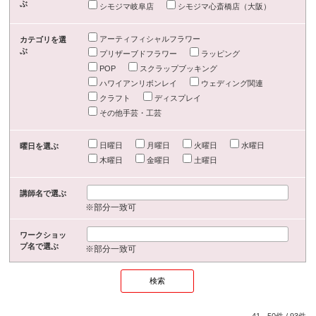
ぶ
シモジマ岐阜店
シモジマ心斎橋店（大阪）
アーティフィシャルフラワー
カテゴリを選
ぶ
プリザーブドフラワー
ラッピング
POP
スクラップブッキング
ハワイアンリボンレイ
ウェディング関連
クラフト
ディスプレイ
その他手芸・工芸
日曜日
月曜日
火曜日
水曜日
曜日を選ぶ
木曜日
金曜日
土曜日
講師名で選ぶ
※部分一致可
ワークショッ
プ名で選ぶ
※部分一致可