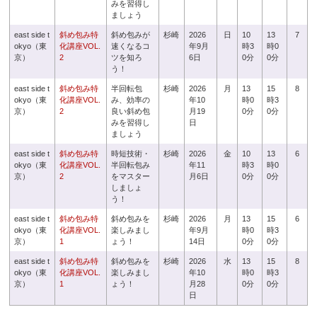
みを習得し
ましょう
east side t
斜め包み特
斜め包みが
杉崎
2026
日
10
13
7
okyo（東
化講座VOL.
速くなるコ
年9月
時3
時0
京）
2
ツを知ろ
6日
0分
0分
う！
east side t
斜め包み特
半回転包
杉崎
2026
月
13
15
8
okyo（東
化講座VOL.
み、効率の
年10
時0
時3
京）
2
良い斜め包
月19
0分
0分
みを習得し
日
ましょう
east side t
斜め包み特
時短技術・
杉崎
2026
金
10
13
6
okyo（東
化講座VOL.
半回転包み
年11
時3
時0
京）
2
をマスター
月6日
0分
0分
しましょ
う！
east side t
斜め包み特
斜め包みを
杉崎
2026
月
13
15
6
okyo（東
化講座VOL.
楽しみまし
年9月
時0
時3
京）
1
ょう！
14日
0分
0分
east side t
斜め包み特
斜め包みを
杉崎
2026
水
13
15
8
okyo（東
化講座VOL.
楽しみまし
年10
時0
時3
京）
1
ょう！
月28
0分
0分
日