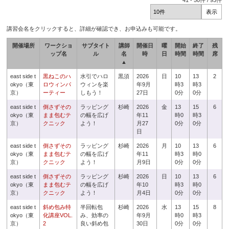
41
-
50
件 /
93
件
講習会名をクリックすると、詳細が確認でき、お申込みも可能です。
開催場所
ワークショ
サブタイト
講師
開催日
曜
開始
終了
残
ップ名
ル
名
時
日
時間
時間
席
▲
east side t
黒ねこのハ
水引でハロ
黒須
2026
日
10
13
2
okyo（東
ロウィンパ
ウィンを楽
年9月
時3
時3
京）
ーティー
しもう！
27日
0分
0分
east side t
倒さずその
ラッピング
杉崎
2026
金
13
15
6
okyo（東
まま包むテ
の幅を広げ
年11
時0
時3
京）
クニック
よう！
月27
0分
0分
日
east side t
倒さずその
ラッピング
杉崎
2026
月
10
13
6
okyo（東
まま包むテ
の幅を広げ
年11
時3
時0
京）
クニック
よう！
月9日
0分
0分
east side t
倒さずその
ラッピング
杉崎
2026
日
10
13
6
okyo（東
まま包むテ
の幅を広げ
年10
時3
時0
京）
クニック
よう！
月4日
0分
0分
east side t
斜め包み特
半回転包
杉崎
2026
水
13
15
8
okyo（東
化講座VOL.
み、効率の
年9月
時0
時3
京）
2
良い斜め包
30日
0分
0分