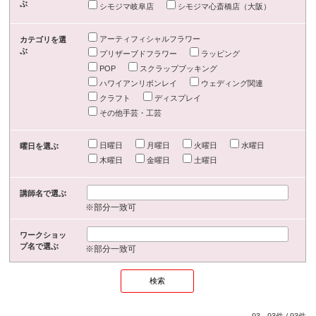
ぶ
シモジマ岐阜店
シモジマ心斎橋店（大阪）
アーティフィシャルフラワー
カテゴリを選
ぶ
プリザーブドフラワー
ラッピング
POP
スクラップブッキング
ハワイアンリボンレイ
ウェディング関連
クラフト
ディスプレイ
その他手芸・工芸
日曜日
月曜日
火曜日
水曜日
曜日を選ぶ
木曜日
金曜日
土曜日
講師名で選ぶ
※部分一致可
ワークショッ
プ名で選ぶ
※部分一致可