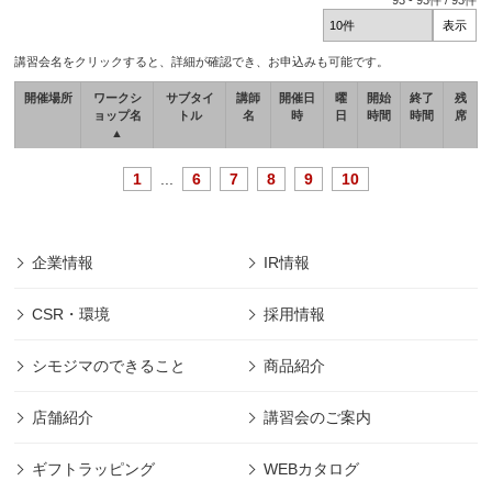
93
-
93
件 /
93
件
講習会名をクリックすると、詳細が確認でき、お申込みも可能です。
開催場所
ワークシ
サブタイ
講師
開催日
曜
開始
終了
残
ョップ名
トル
名
時
日
時間
時間
席
▲
1
...
6
7
8
9
10
企業情報
IR情報
CSR・環境
採用情報
シモジマのできること
商品紹介
店舗紹介
講習会のご案内
ギフトラッピング
WEBカタログ