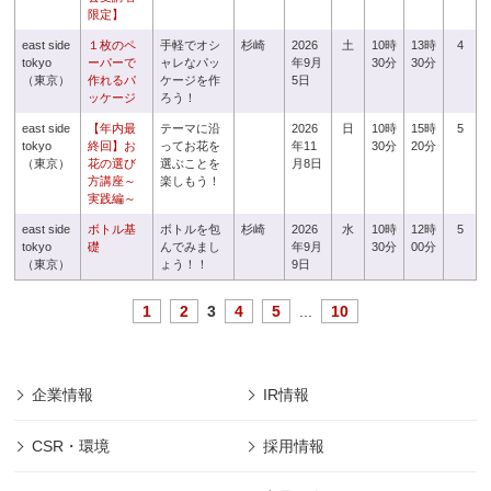
限定】
east side
１枚のペ
手軽でオシ
杉崎
2026
土
10時
13時
4
tokyo
ーパーで
ャレなパッ
年9月
30分
30分
（東京）
作れるパ
ケージを作
5日
ッケージ
ろう！
east side
【年内最
テーマに沿
2026
日
10時
15時
5
tokyo
終回】お
ってお花を
年11
30分
20分
（東京）
花の選び
選ぶことを
月8日
方講座～
楽しもう！
実践編～
east side
ボトル基
ボトルを包
杉崎
2026
水
10時
12時
5
tokyo
礎
んでみまし
年9月
30分
00分
（東京）
ょう！！
9日
1
2
3
4
5
...
10
企業情報
IR情報
CSR・環境
採用情報