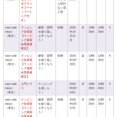
るクラッ
ん枯れ
チブーケ
ない花
（ブート
工房
ニア付
き）
east side
ラッピン
練習・質問
杉崎
2026
水
10時
12時
4
tokyo
グ自習室
を繰り返し
年10
30分
30分
（東京）
【ラッピ
上手くなろ
月21
ング講習
う！
日
会受講者
限定】
east side
ラッピン
練習・質問
杉崎
2026
金
10時
12時
4
tokyo
グ自習室
を繰り返し
年9月
30分
30分
（東京）
【ラッピ
上手くなろ
18日
ング講習
う！
会受講者
限定】
east side
入門クラ
ラッピング
2026
月
10時
13時
4
tokyo
ス
を楽しも
年8月
30分
00分
（東京）
う！
24日
east side
ラッピン
練習・質問
杉崎
2026
月
10時
12時
4
tokyo
グ自習室
を繰り返し
年8月
30分
30分
（東京）
【ラッピ
上手くなろ
17日
ング講習
う！
会受講者