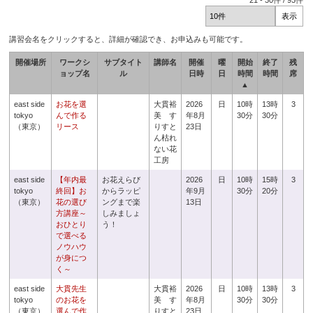
21
-
30
件 /
93
件
講習会名をクリックすると、詳細が確認でき、お申込みも可能です。
開催場所
ワークシ
サブタイト
講師名
開催
曜
開始
終了
残
ョップ名
ル
日時
日
時間
時間
席
▲
east side
お花を選
大貫裕
2026
日
10時
13時
3
tokyo
んで作る
美 す
年8月
30分
30分
（東京）
リース
りすと
23日
ん枯れ
ない花
工房
east side
【年内最
お花えらび
2026
日
10時
15時
3
tokyo
終回】お
からラッピ
年9月
30分
20分
（東京）
花の選び
ングまで楽
13日
方講座～
しみましょ
おひとり
う！
で選べる
ノウハウ
が身につ
く～
east side
大貫先生
大貫裕
2026
日
10時
13時
3
tokyo
のお花を
美 す
年8月
30分
30分
（東京）
選んで作
りすと
23日