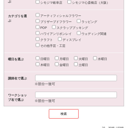
ぶ
シモジマ岐阜店
シモジマ心斎橋店（大阪）
アーティフィシャルフラワー
カテゴリを選
ぶ
プリザーブドフラワー
ラッピング
POP
スクラップブッキング
ハワイアンリボンレイ
ウェディング関連
クラフト
ディスプレイ
その他手芸・工芸
日曜日
月曜日
火曜日
水曜日
曜日を選ぶ
木曜日
金曜日
土曜日
講師名で選ぶ
※部分一致可
ワークショッ
プ名で選ぶ
※部分一致可