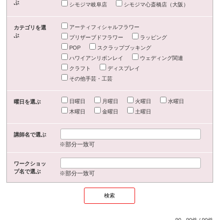
ぶ
シモジマ岐阜店
シモジマ心斎橋店（大阪）
アーティフィシャルフラワー
カテゴリを選
ぶ
プリザーブドフラワー
ラッピング
POP
スクラップブッキング
ハワイアンリボンレイ
ウェディング関連
クラフト
ディスプレイ
その他手芸・工芸
日曜日
月曜日
火曜日
水曜日
曜日を選ぶ
木曜日
金曜日
土曜日
講師名で選ぶ
※部分一致可
ワークショッ
プ名で選ぶ
※部分一致可