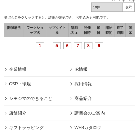
90
-
90
件 /
90
件
講習会名をクリックすると、詳細が確認でき、お申込みも可能です。
開催場所
ワークショ
サブタイト
講師
開催
曜
開始
終了
残
ップ名
ル
名 ▲
日時
日
時間
時間
席
1
...
5
6
7
8
9
企業情報
IR情報
CSR・環境
採用情報
シモジマのできること
商品紹介
店舗紹介
講習会のご案内
ギフトラッピング
WEBカタログ