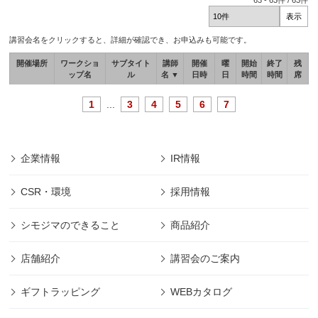
63
-
63
件 /
63
件
講習会名をクリックすると、詳細が確認でき、お申込みも可能です。
開催場所
ワークショ
サブタイト
講師
開催
曜
開始
終了
残
ップ名
ル
名 ▼
日時
日
時間
時間
席
1
...
3
4
5
6
7
企業情報
IR情報
CSR・環境
採用情報
シモジマのできること
商品紹介
店舗紹介
講習会のご案内
ギフトラッピング
WEBカタログ