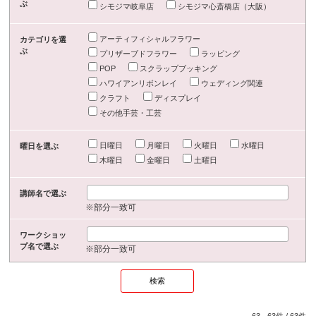
ぶ
シモジマ岐阜店
シモジマ心斎橋店（大阪）
アーティフィシャルフラワー
カテゴリを選
ぶ
プリザーブドフラワー
ラッピング
POP
スクラップブッキング
ハワイアンリボンレイ
ウェディング関連
クラフト
ディスプレイ
その他手芸・工芸
日曜日
月曜日
火曜日
水曜日
曜日を選ぶ
木曜日
金曜日
土曜日
講師名で選ぶ
※部分一致可
ワークショッ
プ名で選ぶ
※部分一致可