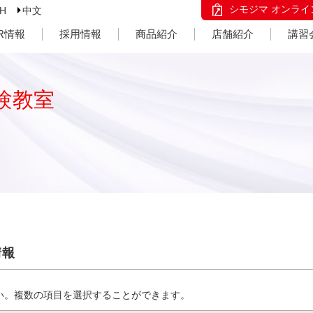
シモジマ オンライ
SH
中文
IR情報
採用情報
商品紹介
店舗紹介
講習
験教室
情報
い。複数の項目を選択することができます。