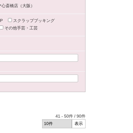
マ心斎橋店（大阪）
P
スクラップブッキング
その他手芸・工芸
41
-
50
件 /
90
件