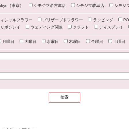
e tokyo（東京）
シモジマ名古屋店
シモジマ岐阜店
シモジ
ィシャルフラワー
プリザーブドフラワー
ラッピング
PO
リボンレイ
ウェディング関連
クラフト
ディスプレイ
月曜日
火曜日
水曜日
木曜日
金曜日
土曜日