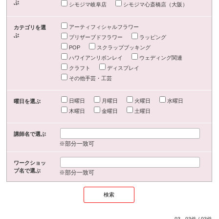
ぶ
シモジマ岐阜店
シモジマ心斎橋店（大阪）
アーティフィシャルフラワー
カテゴリを選
ぶ
プリザーブドフラワー
ラッピング
POP
スクラップブッキング
ハワイアンリボンレイ
ウェディング関連
クラフト
ディスプレイ
その他手芸・工芸
日曜日
月曜日
火曜日
水曜日
曜日を選ぶ
木曜日
金曜日
土曜日
講師名で選ぶ
※部分一致可
ワークショッ
プ名で選ぶ
※部分一致可