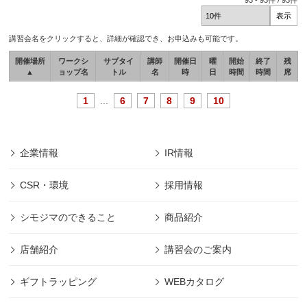
93
-
93
件 /
93
件
講習会名をクリックすると、詳細が確認でき、お申込みも可能です。
開催場所
ワークシ
サブタイ
講師
開催日
曜
開始
終了
残
▲
ョップ名
トル
名
時
日
時間
時間
席
1
...
6
7
8
9
10
企業情報
IR情報
CSR・環境
採用情報
シモジマのできること
商品紹介
店舗紹介
講習会のご案内
ギフトラッピング
WEBカタログ