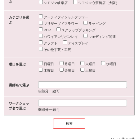
ぶ
シモジマ岐阜店
シモジマ心斎橋店（大阪）
アーティフィシャルフラワー
カテゴリを選
ぶ
プリザーブドフラワー
ラッピング
POP
スクラップブッキング
ハワイアンリボンレイ
ウェディング関連
クラフト
ディスプレイ
その他手芸・工芸
日曜日
月曜日
火曜日
水曜日
曜日を選ぶ
木曜日
金曜日
土曜日
講師名で選ぶ
※部分一致可
ワークショッ
プ名で選ぶ
※部分一致可