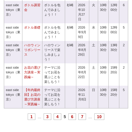
east side
ボトル講習
ボトルを包
杉崎
2026
火
10時
12時
6
tokyo（東
会
んでみまし
年10
30分
00分
京）
ょう！！
月27
日
east side
ボトル基礎
ボトルを包
杉崎
2026
水
10時
12時
5
tokyo（東
んでみまし
年9月
30分
00分
京）
ょう！！
9日
east side
ハロウィン
ハロウィン
杉崎
2026
土
10時
13時
2
tokyo（東
リボンリー
リースで楽
年8月
30分
30分
京）
ス
しみましょ
29日
う！
east side
お花の選び
テーマに沿
2026
土
10時
15時
2
tokyo（東
方講座～実
ってお花を
年8月
30分
20分
京）
践編～
選ぶことを
22日
楽しもう！
east side
【年内最終
テーマに沿
2026
日
10時
15時
5
tokyo（東
回】お花の
ってお花を
年11
30分
20分
京）
選び方講座
選ぶことを
月8日
～実践編～
楽しもう！
1
...
3
4
5
6
7
...
10