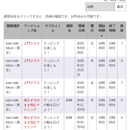
41
-
50
件 /
93
件
講習会名をクリックすると、詳細が確認でき、お申込みも可能です。
開催場所
ワークショ
サブタイト
講師
開催
曜
開始
終了
残
ップ名
ル
名
日時
日
時間
時間
席
▲
east side
入門クラス
ラッピング
2026
火
10時
13時
7
tokyo（東
を楽しも
年9月
30分
00分
京）
う！
29日
east side
入門クラス
ラッピング
2026
木
10時
13時
8
tokyo（東
を楽しも
年10
30分
00分
京）
う！
月22
日
east side
入門クラス
ラッピング
2026
水
10時
13時
7
tokyo（東
を楽しも
年9月
30分
00分
京）
う！
23日
east side
倒さずその
ラッピング
杉崎
2026
月
10時
13時
6
tokyo（東
まま包むテ
の幅を広げ
年11
30分
00分
京）
クニック
よう！
月9日
east side
倒さずその
ラッピング
杉崎
2026
日
10時
13時
6
tokyo（東
まま包むテ
の幅を広げ
年10
30分
00分
京）
クニック
よう！
月4日