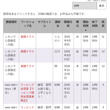
21
-
30
件 /
93
件
講習会名をクリックすると、詳細が確認でき、お申込みも可能です。
開催場所
ワークショ
サブタイト
講師
開催日
曜
開始
終了
残
ップ名
ル
名
時
日
時間
時間
席
▲
シモジマ
基礎クラス
くら
2026
水
10時
13時
11
心斎橋店
のう
年9月
30分
00分
（大阪）
30日
シモジマ
基礎クラス
江川
2026
金
10時
13時
12
心斎橋店
年8月
30分
00分
（大阪）
21日
シモジマ
基礎クラス
関
2026
木
10時
13時
12
心斎橋店
年10
30分
00分
（大阪）
月29
日
east side t
ラッピング
練習・質問
杉崎
2026
水
10時
12時
4
okyo（東
自習室【ラ
を繰り返し
年10
30分
30分
京）
ッピング講
上手くなろ
月21
習会受講者
う！
日
限定】
east side t
ラッピング
練習・質問
杉崎
2026
金
10時
12時
4