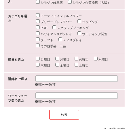
ぶ
シモジマ岐阜店
シモジマ心斎橋店（大阪）
アーティフィシャルフラワー
カテゴリを選
ぶ
プリザーブドフラワー
ラッピング
POP
スクラップブッキング
ハワイアンリボンレイ
ウェディング関連
クラフト
ディスプレイ
その他手芸・工芸
日曜日
月曜日
火曜日
水曜日
曜日を選ぶ
木曜日
金曜日
土曜日
講師名で選ぶ
※部分一致可
ワークショッ
プ名で選ぶ
※部分一致可