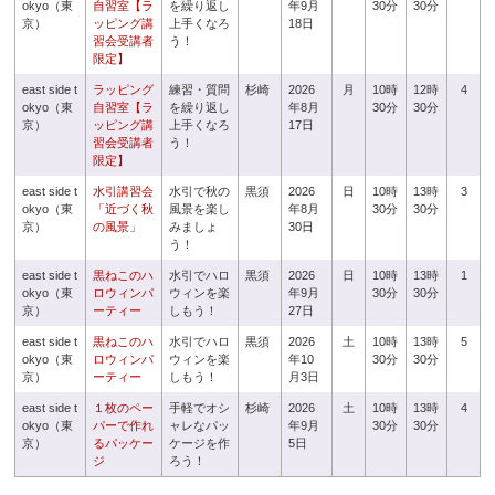
okyo（東
自習室【ラ
を繰り返し
年9月
30分
30分
京）
ッピング講
上手くなろ
18日
習会受講者
う！
限定】
east side t
ラッピング
練習・質問
杉崎
2026
月
10時
12時
4
okyo（東
自習室【ラ
を繰り返し
年8月
30分
30分
京）
ッピング講
上手くなろ
17日
習会受講者
う！
限定】
east side t
水引講習会
水引で秋の
黒須
2026
日
10時
13時
3
okyo（東
「近づく秋
風景を楽し
年8月
30分
30分
京）
の風景」
みましょ
30日
う！
east side t
黒ねこのハ
水引でハロ
黒須
2026
日
10時
13時
1
okyo（東
ロウィンパ
ウィンを楽
年9月
30分
30分
京）
ーティー
しもう！
27日
east side t
黒ねこのハ
水引でハロ
黒須
2026
土
10時
13時
5
okyo（東
ロウィンパ
ウィンを楽
年10
30分
30分
京）
ーティー
しもう！
月3日
east side t
１枚のペー
手軽でオシ
杉崎
2026
土
10時
13時
4
okyo（東
パーで作れ
ャレなパッ
年9月
30分
30分
京）
るパッケー
ケージを作
5日
ジ
ろう！