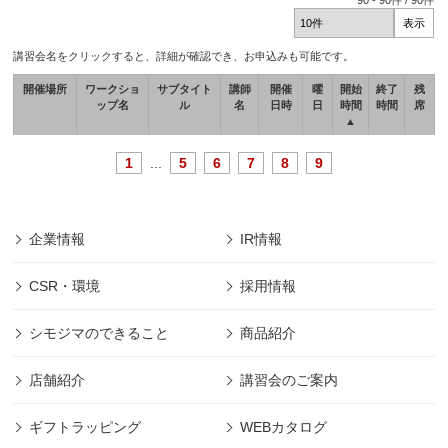
90
-
90
件 /
90
件
講習会名をクリックすると、詳細が確認でき、お申込みも可能です。
開催場所
ワークショ
サブタイト
講師
開催
曜
開始
終了
残
ップ名
ル
名
日時
日
時間
時間
席
▲
1
...
5
6
7
8
9
企業情報
IR情報
CSR・環境
採用情報
シモジマのできること
商品紹介
店舗紹介
講習会のご案内
ギフトラッピング
WEBカタログ