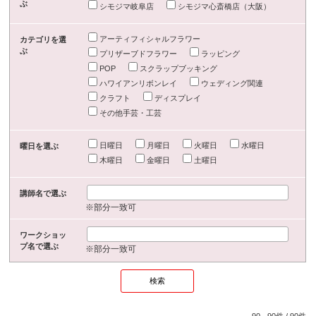
ぶ
シモジマ岐阜店
シモジマ心斎橋店（大阪）
アーティフィシャルフラワー
カテゴリを選
ぶ
プリザーブドフラワー
ラッピング
POP
スクラップブッキング
ハワイアンリボンレイ
ウェディング関連
クラフト
ディスプレイ
その他手芸・工芸
日曜日
月曜日
火曜日
水曜日
曜日を選ぶ
木曜日
金曜日
土曜日
講師名で選ぶ
※部分一致可
ワークショッ
プ名で選ぶ
※部分一致可