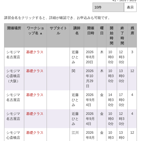
41
-
50
件 /
90
件
講習会名をクリックすると、詳細が確認でき、お申込みも可能です。
開催場所
ワークショ
サブタイト
講師
開催
曜
開
終
残
ップ名 ▲
ル
名
日時
日
始
了
席
時
時
間
間
シモジマ
基礎クラス
近藤
2026
木
10
12
3
名古屋店
ひと
年8月
時0
時3
み
20日
0分
0分
シモジマ
基礎クラス
関
2026
木
10
13
12
心斎橋店
年10
時3
時0
（大阪）
月29
0分
0分
日
シモジマ
基礎クラス
近藤
2026
金
14
17
4
名古屋店
ひと
年9月
時3
時0
み
4日
0分
0分
シモジマ
基礎クラス
近藤
2026
金
10
12
4
名古屋店
ひと
年9月
時0
時3
み
4日
0分
0分
シモジマ
基礎クラス
江川
2026
金
10
13
12
心斎橋店
年8月
時3
時0