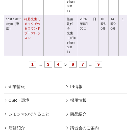
e han
a80
1）
east side t
権藤先生 リ
権藤
2026
日
10
14
1
okyo（東
メイクで作
貴代
年8月
時3
時0
京）
るラウンド
子
30日
0分
0分
ブーケレッ
先生
スン
（offic
e han
a80
1）
1
...
3
4
5
6
7
...
9
企業情報
IR情報
CSR・環境
採用情報
シモジマのできること
商品紹介
店舗紹介
講習会のご案内