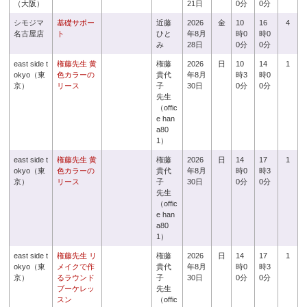
（大阪）
21日
0分
0分
シモジマ
基礎サポー
近藤
2026
金
10
16
4
名古屋店
ト
ひと
年8月
時0
時0
み
28日
0分
0分
east side t
権藤先生 黄
権藤
2026
日
10
14
1
okyo（東
色カラーの
貴代
年8月
時3
時0
京）
リース
子
30日
0分
0分
先生
（offic
e han
a80
1）
east side t
権藤先生 黄
権藤
2026
日
14
17
1
okyo（東
色カラーの
貴代
年8月
時0
時3
京）
リース
子
30日
0分
0分
先生
（offic
e han
a80
1）
east side t
権藤先生 リ
権藤
2026
日
14
17
1
okyo（東
メイクで作
貴代
年8月
時0
時3
京）
るラウンド
子
30日
0分
0分
ブーケレッ
先生
スン
（offic