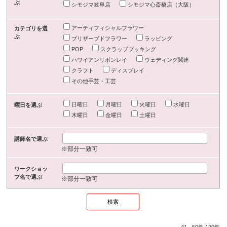
ぶ
シモジマ岐阜店
シモジマ心斎橋店（大阪）
アーティフィシャルフラワー
カテゴリを選
ぶ
プリザーブドフラワー
ラッピング
POP
スクラップブッキング
ハワイアンリボンレイ
ウェディング関連
クラフト
ディスプレイ
その他手芸・工芸
日曜日
月曜日
火曜日
水曜日
曜日を選ぶ
木曜日
金曜日
土曜日
講師名で選ぶ
※部分一致可
ワークショッ
プ名で選ぶ
※部分一致可