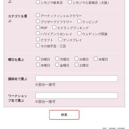
ぶ
シモジマ岐阜店
シモジマ心斎橋店（大阪）
アーティフィシャルフラワー
カテゴリを選
ぶ
プリザーブドフラワー
ラッピング
POP
スクラップブッキング
ハワイアンリボンレイ
ウェディング関連
クラフト
ディスプレイ
その他手芸・工芸
日曜日
月曜日
火曜日
水曜日
曜日を選ぶ
木曜日
金曜日
土曜日
講師名で選ぶ
※部分一致可
ワークショッ
プ名で選ぶ
※部分一致可