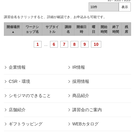
93
-
93
件 /
93
件
講習会名をクリックすると、詳細が確認でき、お申込みも可能です。
開催場所
ワークシ
サブタイ
講師
開催日
曜
開始
終了
残
▲
ョップ名
トル
名
時
日
時間
時間
席
1
...
6
7
8
9
10
企業情報
IR情報
CSR・環境
採用情報
シモジマのできること
商品紹介
店舗紹介
講習会のご案内
ギフトラッピング
WEBカタログ